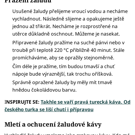
Usušené žaludy přelijeme vroucí vodou a necháme
vychladnout. Následně slijeme a opakujeme ještě
jednou až třikrát. Necháme je rozprostřené na
utěrce důkladně oschnout. Můžeme je nasekat.
Připravené žaludy pražíme na suché pánvi nebo v
troubě při teplotě 220 °C přibližně 40 minut. Stále
promícháváme, aby se opražily stejnoměrně.
Čím déle je pražíme, tím budou tmavší a chuť
nápoje bude výraznější, tak trochu oříšková.
Správně opražené žaludy by měly mít tmavě
hnědou čokoládovou barvu.
I
NSPIRUJTE SE:
Takhle se vaří pravá turecká káva. Od
českého turka se liší chutí i přípravou
Mletí a ochucení žaludové kávy