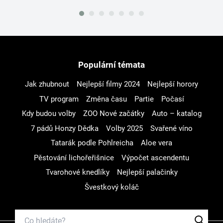
Populární témata
Jak zhubnout
Nejlepší filmy 2024
Nejlepší horory
TV program
Změna času
Partie
Počasí
Kdy budou volby
ZOO Nové začátky
Auto – katalog
7 pádů Honzy Dědka
Volby 2025
Svařené víno
Tatarák podle Pohlreicha
Aloe vera
Pěstování lichořeřišnice
Výpočet ascendentu
Tvarohové knedlíky
Nejlepší palačinky
Švestkový koláč