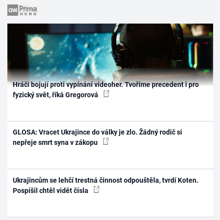
Hráči bojují proti vypínání videoher. Tvoříme precedent i pro
fyzický svět, říká Gregorová
GLOSA: Vracet Ukrajince do války je zlo. Žádný rodič si
nepřeje smrt syna v zákopu
Ukrajincům se lehčí trestná činnost odpouštěla, tvrdí Koten.
Pospíšil chtěl vidět čísla