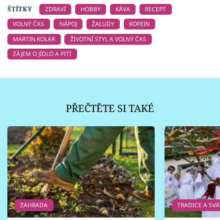
ŠTÍTKY
ZDRAVÍ
HOBBY
KÁVA
RECEPT
VOLNÝ ČAS
NÁPOJ
ŽALUDY
KOFEIN
MARTIN KOLÁR
ŽIVOTNÍ STYL A VOLNÝ ČAS
ZÁJEM O JÍDLO A PITÍ
PŘEČTĚTE SI TAKÉ
ZAHRADA
TRADICE A SVÁ