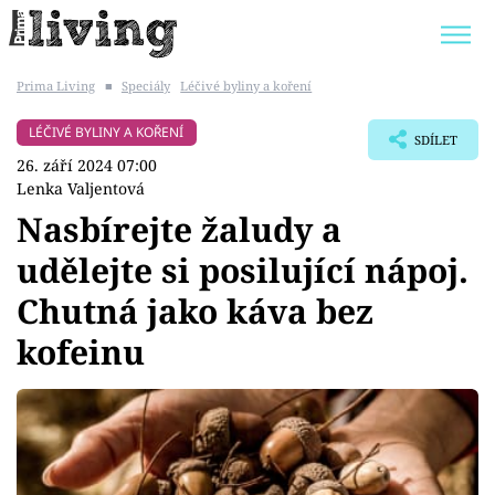
Prima Living
■
Speciály
Léčivé byliny a koření
Trendy:
JAK UŠETŘIT
POKOJOVÉ KVĚTINY
LÉČIVÉ BYLINY A KOŘENÍ
SDÍLET
BYDLENÍ SLAVNÝCH
ZAHRADA
26. září 2024 07:00
Lenka Valjentová
Nasbírejte žaludy a
udělejte si posilující nápoj.
Témata
Chutná jako káva bez
Bydlení
kofeinu
Zahrada
Design