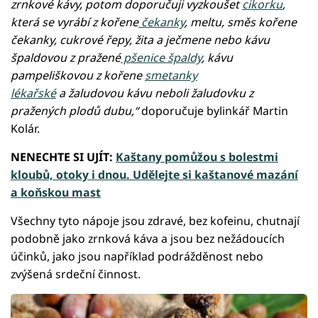
zrnkové kávy, potom doporučuji vyzkoušet
cikorku
,
která se vyrábí z kořene
čekanky
, meltu, směs kořene
čekanky, cukrové řepy, žita a ječmene nebo kávu
špaldovou z pražené
pšenice špaldy
, kávu
pampeliškovou z kořene
smetanky
lékařské
a žaludovou kávu neboli žaludovku z
pražených plodů dubu,“
doporučuje bylinkář Martin
Kolár.
NENECHTE SI UJÍT:
Kaštany pomůžou s bolestmi
kloubů, otoky i dnou. Udělejte si kaštanové mazání
a koňskou mast
Všechny tyto nápoje jsou zdravé, bez kofeinu, chutnají
podobně jako zrnková káva a jsou bez nežádoucích
účinků, jako jsou například podrážděnost nebo
zvýšená srdeční činnost.