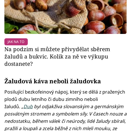
JAK NA TO
Na podzim si můžete přivydělat sběrem
žaludů a bukvic. Kolik za ně ve výkupu
dostanete?
Žaludová káva neboli žaludovka
Posilující bezkofeinový nápoj, který se dělá z pražených
plodů dubu letního či dubu zimního neboli
žaludů.
„
Dub
byl odjakživa slovanským a germánským
posvátným stromem a symbolem síly. V časech nouze a
nedostatku, během válek či neúrody, lidé žaludy sbírali,
pražili a loupali a zcela běžně z nich mleli mouku, ze