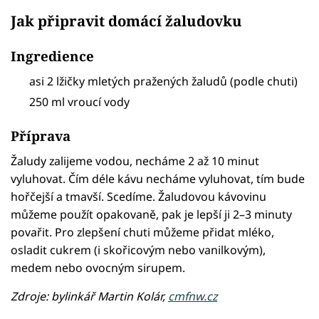
Jak připravit domácí žaludovku
Ingredience
asi 2 lžičky mletých pražených žaludů (podle chuti)
250 ml vroucí vody
Příprava
Žaludy zalijeme vodou, necháme 2 až 10 minut
vyluhovat. Čím déle kávu necháme vyluhovat, tím bude
hořčejší a tmavší. Scedíme. Žaludovou kávovinu
můžeme použít opakovaně, pak je lepší ji 2–3 minuty
povařit. Pro zlepšení chuti můžeme přidat mléko,
osladit cukrem (i skořicovým nebo vanilkovým),
medem nebo ovocným sirupem.
Zdroje: bylinkář Martin Kolár,
cmfnw.cz