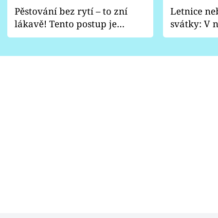
Pěstování bez rytí – to zní
Letnice ne
lákavě! Tento postup je
svátky: V n
vhodný jen pro některé
pondělí z
zahrady