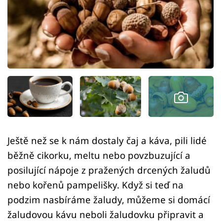
Sledujte prima+
Přihlášení
Sledujte nás
Ještě než se k nám dostaly čaj a káva, pili lidé
běžně cikorku, meltu nebo povzbuzující a
posilující nápoje z pražených drcených žaludů
nebo kořenů pampelišky. Když si teď na
podzim nasbíráme žaludy, můžeme si domácí
žaludovou kávu neboli žaludovku připravit a