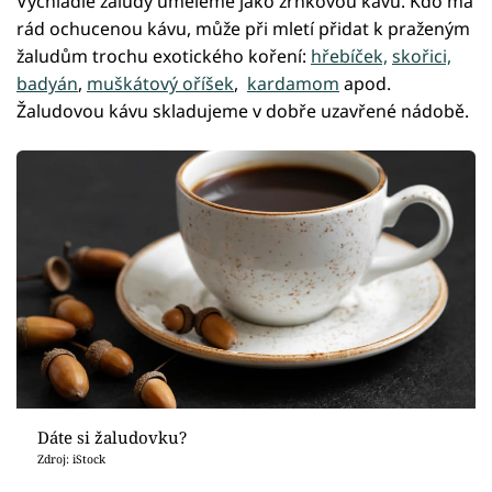
Vychladlé žaludy umeleme jako zrnkovou kávu. Kdo má
rád ochucenou kávu, může při mletí přidat k praženým
žaludům trochu exotického koření:
hřebíček,
skořici,
badyán
,
muškátový oříšek
,
kardamom
apod.
Žaludovou kávu skladujeme v dobře uzavřené nádobě.
Dáte si žaludovku?
Zdroj: iStock