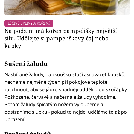
LÉČIVÉ BYLINY A KOŘENÍ
Na podzim má kořen pampelišky největší
sílu. Udělejte si pampeliškový čaj nebo
kapky
Sušení žaludů
Nasbírané žaludy, na zkoušku stačí asi dvacet kousků,
necháme nejméně týden při pokojové teplotě
zaschnout, aby se jádro snadněji oddělilo od skořápky.
Poškozené, červavé a načernalé žaludy vyhodíme.
Potom žaludy špičatým nožem vyloupeme a
odstraníme slupku - pokud to nejde, uděláme to až po
upražení.
Pražení žaludů