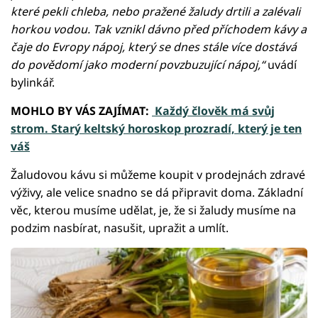
které pekli chleba, nebo pražené žaludy drtili a zalévali
horkou vodou. Tak vznikl dávno před příchodem kávy a
čaje do Evropy nápoj, který se dnes stále více dostává
do povědomí jako moderní povzbuzující nápoj,“
uvádí
bylinkář.
MOHLO BY VÁS ZAJÍMAT:
Každý člověk má svůj
strom. Starý keltský horoskop prozradí, který je ten
váš
Žaludovou kávu si můžeme koupit v prodejnách zdravé
výživy, ale velice snadno se dá připravit doma. Základní
věc, kterou musíme udělat, je, že si žaludy musíme na
podzim nasbírat, nasušit, upražit a umlít.