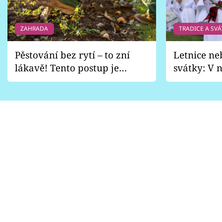
ZAHRADA
TRADICE A SVÁ
Pěstování bez rytí – to zní
Letnice ne
lákavě! Tento postup je
svátky: V n
vhodný jen pro některé
pondělí z
zahrady