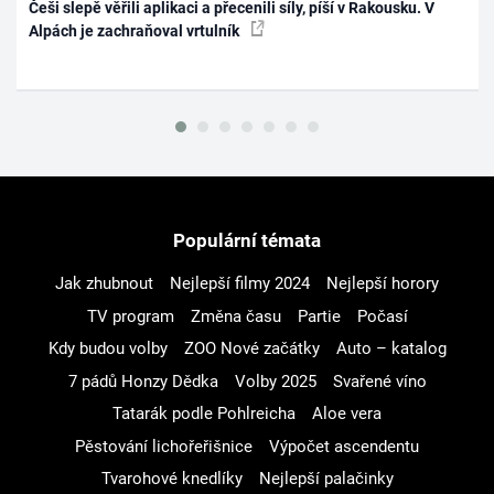
Češi slepě věřili aplikaci a přecenili síly, píší v Rakousku. V
Alpách je zachraňoval vrtulník
Populární témata
Jak zhubnout
Nejlepší filmy 2024
Nejlepší horory
TV program
Změna času
Partie
Počasí
Kdy budou volby
ZOO Nové začátky
Auto – katalog
7 pádů Honzy Dědka
Volby 2025
Svařené víno
Tatarák podle Pohlreicha
Aloe vera
Pěstování lichořeřišnice
Výpočet ascendentu
Tvarohové knedlíky
Nejlepší palačinky