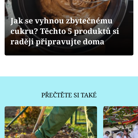
Sledujte prima+
Jak se vyhnou zbytečnému
Přihlášení
cukru? Těchto 5 produktů si
raději připravujte doma
Sledujte nás
PŘEČTĚTE SI TAKÉ