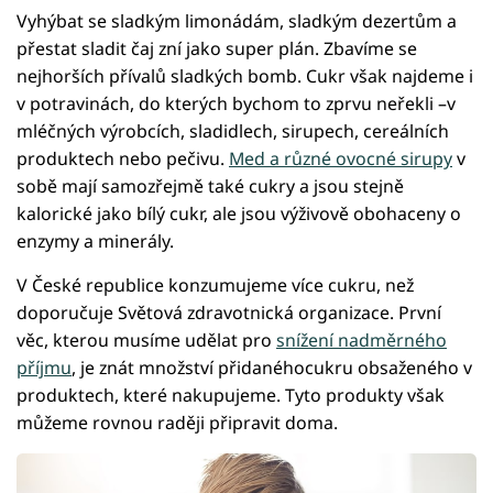
Vyhýbat se sladkým limonádám, sladkým dezertům a
přestat sladit čaj zní jako super plán. Zbavíme se
nejhorších přívalů sladkých bomb. Cukr však najdeme i
v potravinách, do kterých bychom to zprvu neřekli –v
mléčných výrobcích, sladidlech, sirupech, cereálních
produktech nebo pečivu.
Med a různé ovocné sirupy
v
sobě mají samozřejmě také cukry a jsou stejně
kalorické jako bílý cukr, ale jsou výživově obohaceny o
enzymy a minerály.
V České republice konzumujeme více cukru, než
doporučuje Světová zdravotnická organizace. První
věc, kterou musíme udělat pro
snížení nadměrného
příjmu
, je znát množství přidanéhocukru obsaženého v
produktech, které nakupujeme. Tyto produkty však
můžeme rovnou raději připravit doma.