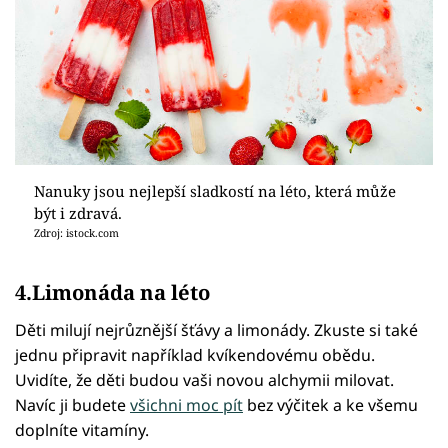
Nanuky jsou nejlepší sladkostí na léto, která může
být i zdravá.
Zdroj: istock.com
4.Limonáda na léto
Děti milují nejrůznější šťávy a limonády. Zkuste si také
jednu připravit například kvíkendovému obědu.
Uvidíte, že děti budou vaši novou alchymii milovat.
Navíc ji budete
všichni moc pít
bez výčitek a ke všemu
doplníte vitamíny.