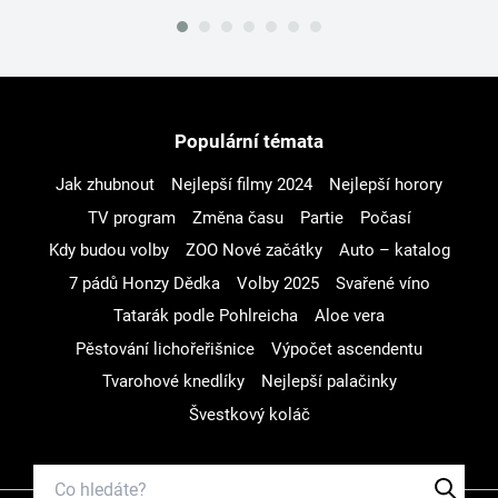
Populární témata
Jak zhubnout
Nejlepší filmy 2024
Nejlepší horory
TV program
Změna času
Partie
Počasí
Kdy budou volby
ZOO Nové začátky
Auto – katalog
7 pádů Honzy Dědka
Volby 2025
Svařené víno
Tatarák podle Pohlreicha
Aloe vera
Pěstování lichořeřišnice
Výpočet ascendentu
Tvarohové knedlíky
Nejlepší palačinky
Švestkový koláč