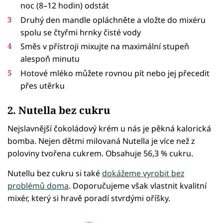
noc (8–12 hodin) odstát
Druhý den mandle opláchněte a vložte do mixéru
spolu se čtyřmi hrnky čisté vody
Směs v přístroji mixujte na maximální stupeň
alespoň minutu
Hotové mléko můžete rovnou pít nebo jej přecedit
přes utěrku
2. Nutella bez cukru
Nejslavnější čokoládový krém u nás je pěkná kalorická
bomba. Nejen dětmi milovaná Nutella je více než z
poloviny tvořena cukrem. Obsahuje 56,3 % cukru.
Nutellu bez cukru si také
dokážeme vyrobit bez
problémů doma
. Doporučujeme však vlastnit kvalitní
mixér, který si hravě poradí stvrdými oříšky.