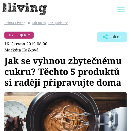
Prima Living
■
Jak na to
DIY projekty
Trendy:
JAK UŠETŘIT
POKOJOVÉ KVĚTINY
DIY PROJEKTY
SDÍLET
BYDLENÍ SLAVNÝCH
ZAHRADA
16. června 2019 08:00
Markéta Kašková
Jak se vyhnou zbytečnému
cukru? Těchto 5 produktů
Témata
si raději připravujte doma
Bydlení
Zahrada
Design