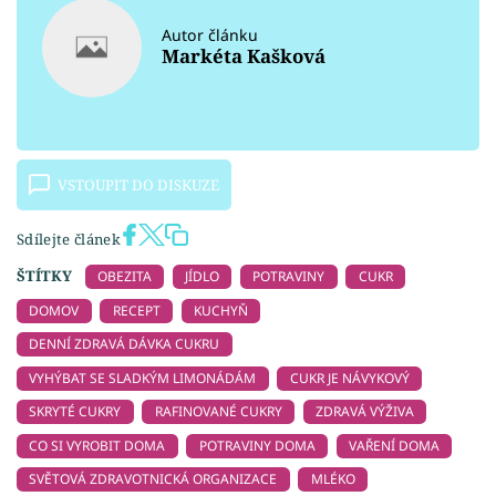
Autor článku
Markéta Kašková
VSTOUPIT DO DISKUZE
Sdílejte článek
ŠTÍTKY
OBEZITA
JÍDLO
POTRAVINY
CUKR
DOMOV
RECEPT
KUCHYŇ
DENNÍ ZDRAVÁ DÁVKA CUKRU
VYHÝBAT SE SLADKÝM LIMONÁDÁM
CUKR JE NÁVYKOVÝ
SKRYTÉ CUKRY
RAFINOVANÉ CUKRY
ZDRAVÁ VÝŽIVA
CO SI VYROBIT DOMA
POTRAVINY DOMA
VAŘENÍ DOMA
SVĚTOVÁ ZDRAVOTNICKÁ ORGANIZACE
MLÉKO