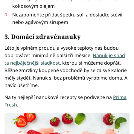
kokosovým olejem
Nezapomeňte přidat špetku soli a doslaďte stévií
nebo agávovým sirupem
3. Domácí zdravénanuky
Léto je vplném proudu a vysoké teploty nás budou
doprovázet minimálně další tři měsíce.
Nanuk je snad
ta nejbáječnější sladkost
, kterou si můžeme dopřát.
Běžné zmrzliny koupené vobchodě by se za své kalorie
měly stydět. Nanuk si bez problémů vyrobíme doma. A
navíc ušetříme.
Na ty nejlepší nanukové recepty se podívejte na
Prima
Fresh
.