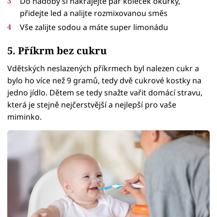
Do nádoby si nakrájejte pár koleček okurky,
přidejte led a nalijte rozmixovanou směs
Vše zalijte sodou a máte super limonádu
5. Příkrm bez cukru
Vdětských neslazených příkrmech byl nalezen cukr a
bylo ho více než 9 gramů, tedy dvě cukrové kostky na
jedno jídlo. Dětem se tedy snažte vařit domácí stravu,
která je stejně nejčerstvější a nejlepší pro vaše
miminko.