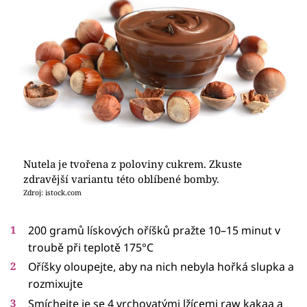
Nutela je tvořena z poloviny cukrem. Zkuste
zdravější variantu této oblíbené bomby.
Zdroj: istock.com
200 gramů lískových oříšků pražte 10–15 minut v
troubě při teplotě 175°C
Oříšky oloupejte, aby na nich nebyla hořká slupka a
rozmixujte
Smíchejte je se 4 vrchovatými lžícemi raw kakaa a