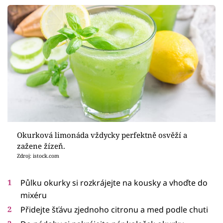
Okurková limonáda vždycky perfektně osvěží a
zažene žízeň.
Zdroj: istock.com
Půlku okurky si rozkrájejte na kousky a vhoďte do
mixéru
Přidejte šťávu zjednoho citronu a med podle chuti