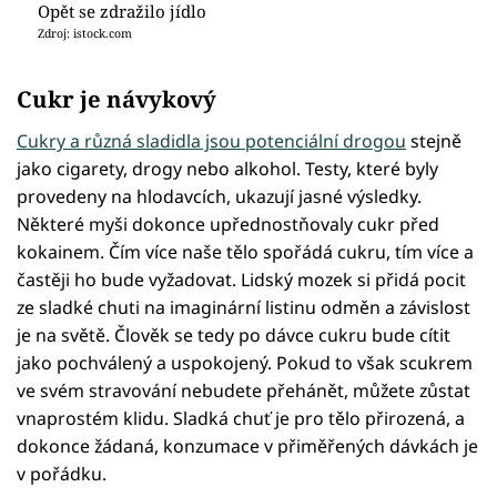
Opět se zdražilo jídlo
Zdroj: istock.com
Cukr je návykový
Cukry a různá sladidla jsou potenciální drogou
stejně
jako cigarety, drogy nebo alkohol. Testy, které byly
provedeny na hlodavcích, ukazují jasné výsledky.
Některé myši dokonce upřednostňovaly cukr před
kokainem. Čím více naše tělo spořádá cukru, tím více a
častěji ho bude vyžadovat. Lidský mozek si přidá pocit
ze sladké chuti na imaginární listinu odměn a závislost
je na světě. Člověk se tedy po dávce cukru bude cítit
jako pochválený a uspokojený. Pokud to však scukrem
ve svém stravování nebudete přehánět, můžete zůstat
vnaprostém klidu. Sladká chuť je pro tělo přirozená, a
dokonce žádaná, konzumace v přiměřených dávkách je
v pořádku.