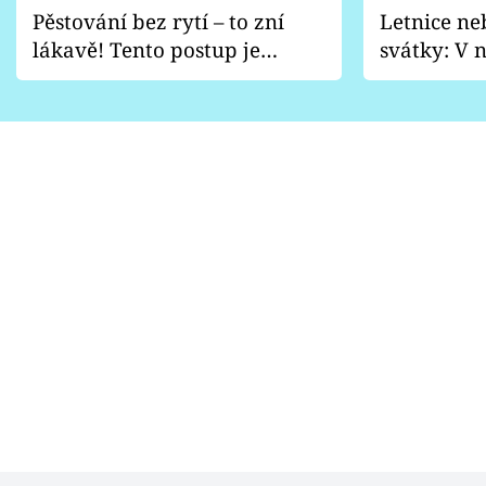
Pěstování bez rytí – to zní
Letnice ne
lákavě! Tento postup je
svátky: V n
vhodný jen pro některé
pondělí z
zahrady