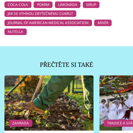
COCA-COLA
POKRM
LIMONÁDA
SIRUP
JAK SE VYHNOU ZBYTEČNÉMU CUKRU?
JOURNAL OF AMERICAN MEDICAL ASSOCIATION
MIXÉR
NUTELLA
PŘEČTĚTE SI TAKÉ
ZAHRADA
TRADICE A SVÁ