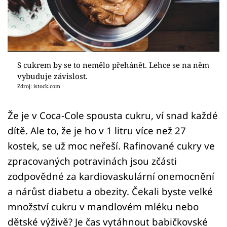
Sledujte prima+
Přihlášení
S cukrem by se to nemělo přehánět. Lehce se na něm
Sledujte nás
vybuduje závislost.
Zdroj: istock.com
Že je v Coca-Cole spousta cukru, ví snad každé
dítě. Ale to, že je ho v 1 litru více než 27
kostek, se už moc neřeší. Rafinované cukry ve
zpracovaných potravinách jsou zčásti
zodpovědné za kardiovaskulární onemocnění
a nárůst diabetu a obezity. Čekali byste velké
množství cukru v mandlovém mléku nebo
dětské výživě? Je čas vytáhnout babičkovské