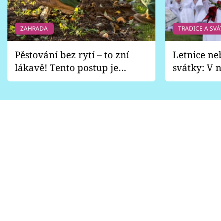
ZAHRADA
TRADICE A SVÁ
Pěstování bez rytí – to zní
Letnice ne
lákavě! Tento postup je
svátky: V n
vhodný jen pro některé
pondělí z
zahrady