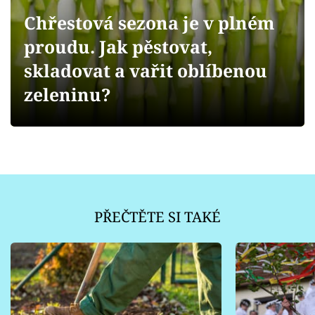
Sledujte prima+
Chřestová sezona je v plném
proudu. Jak pěstovat,
Přihlášení
skladovat a vařit oblíbenou
zeleninu?
Sledujte nás
PŘEČTĚTE SI TAKÉ