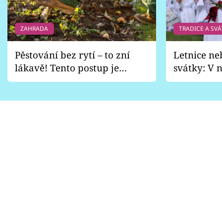
ZAHRADA
TRADICE A SVÁ
Pěstování bez rytí – to zní
Letnice ne
lákavě! Tento postup je
svátky: V n
vhodný jen pro některé
pondělí z
zahrady