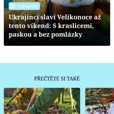
Sledujte prima+
15 fotografií
Ukrajinci slaví Velikonoce až
Přihlášení
tento víkend: S kraslicemi,
paskou a bez pomlázky
Sledujte nás
PŘEČTĚTE SI TAKÉ