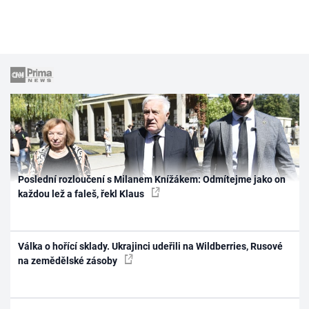
Poslední rozloučení s Milanem Knížákem: Odmítejme jako on
každou lež a faleš, řekl Klaus
Válka o hořící sklady. Ukrajinci udeřili na Wildberries, Rusové
na zemědělské zásoby