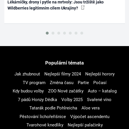
Lékárničky, drony i pytle na mrtvoly: Jsou tržiště jako
Wildberries legitimním cílem Ukrajiny?
Populární témata
Jak zhubnout
Nejlepší filmy 2024
Nejlepší horory
TV program
Změna času
Partie
Počasí
Kdy budou volby
ZOO Nové začátky
Auto – katalog
7 pádů Honzy Dědka
Volby 2025
Svařené víno
Tatarák podle Pohlreicha
Aloe vera
Pěstování lichořeřišnice
Výpočet ascendentu
Tvarohové knedlíky
Nejlepší palačinky