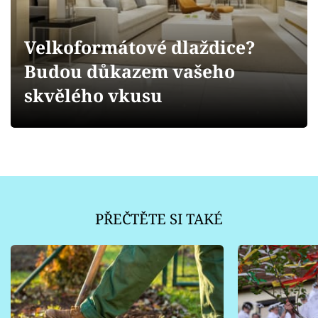
Sledujte prima+
Velkoformátové dlaždice?
Přihlášení
Budou důkazem vašeho
skvělého vkusu
Sledujte nás
PŘEČTĚTE SI TAKÉ