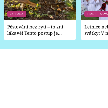
ZAHRADA
TRADICE A SVÁ
Pěstování bez rytí – to zní
Letnice ne
lákavě! Tento postup je
svátky: V n
vhodný jen pro některé
pondělí z
zahrady