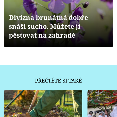
Sledujte prima+
Divizna brunátná dobře
Přihlášení
snáší sucho. Můžete ji
pěstovat na zahradě
Sledujte nás
PŘEČTĚTE SI TAKÉ