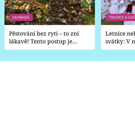
ZAHRADA
TRADICE A SVÁ
Pěstování bez rytí – to zní
Letnice ne
lákavě! Tento postup je
svátky: V n
vhodný jen pro některé
pondělí z
zahrady