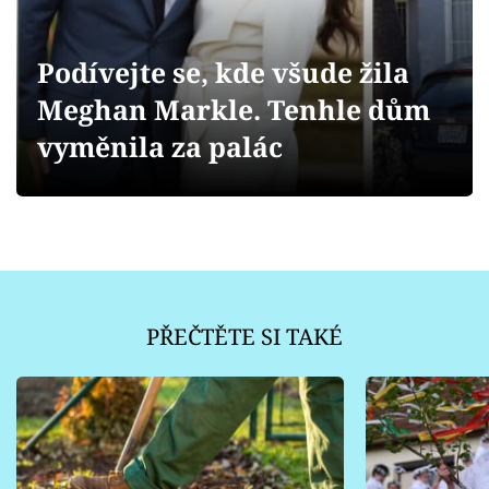
Sledujte prima+
Podívejte se, kde všude žila
Přihlášení
Meghan Markle. Tenhle dům
vyměnila za palác
Sledujte nás
PŘEČTĚTE SI TAKÉ