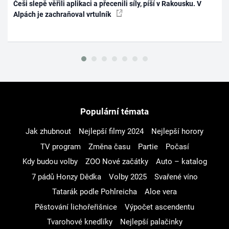
Češi slepě věřili aplikaci a přecenili síly, píší v Rakousku. V
Alpách je zachraňoval vrtulník
Populární témata
Jak zhubnout
Nejlepší filmy 2024
Nejlepší horory
TV program
Změna času
Partie
Počasí
Kdy budou volby
ZOO Nové začátky
Auto – katalog
7 pádů Honzy Dědka
Volby 2025
Svařené víno
Tatarák podle Pohlreicha
Aloe vera
Pěstování lichořeřišnice
Výpočet ascendentu
Tvarohové knedlíky
Nejlepší palačinky