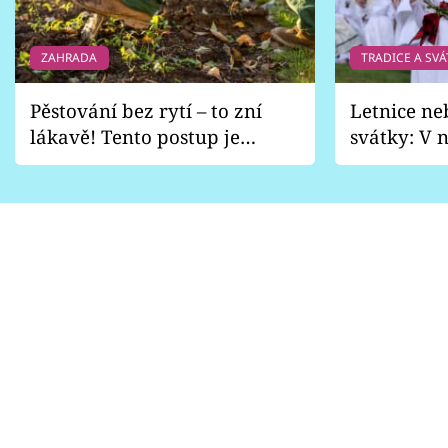
ZAHRADA
TRADICE A SVÁ
Pěstování bez rytí – to zní
Letnice ne
lákavě! Tento postup je
svátky: V n
vhodný jen pro některé
pondělí z
zahrady