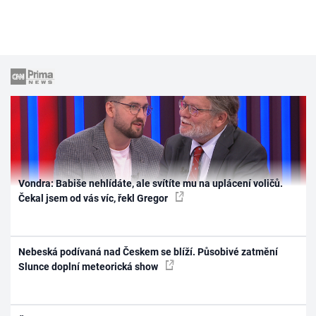
Vondra: Babiše nehlídáte, ale svítíte mu na uplácení voličů.
Čekal jsem od vás víc, řekl Gregor
Nebeská podívaná nad Českem se blíží. Působivé zatmění
Slunce doplní meteorická show