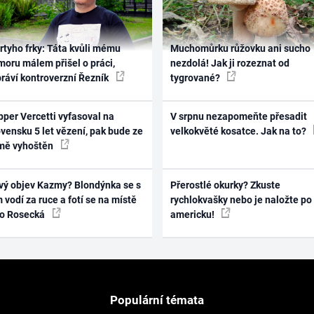
rtyho frky: Táta kvůli mému
Muchomůrku růžovku ani sucho
oru málem přišel o práci,
nezdolá! Jak ji rozeznat od
práví kontroverzní Řezník
tygrované?
per Vercetti vyfasoval na
V srpnu nezapomeňte přesadit
vensku 5 let vězení, pak bude ze
velkokvěté kosatce. Jak na to?
mě vyhoštěn
vý objev Kazmy? Blondýnka se s
Přerostlé okurky? Zkuste
 vodí za ruce a fotí se na místě
rychlokvašky nebo je naložte po
ko Rosecká
americku!
Populární témata