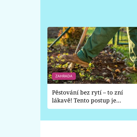
ZAHRADA
Pěstování bez rytí – to zní
lákavě! Tento postup je
vhodný jen pro některé
zahrady