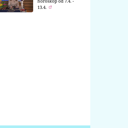
horoskop od 7.4. -
13.4.