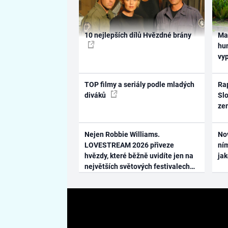
10 nejlepších dílů Hvězdné brány
Ma
hum
vy
TOP filmy a seriály podle mladých
Rap
diváků
Slo
ze
Nejen Robbie Williams.
No
LOVESTREAM 2026 přiveze
ním
hvězdy, které běžně uvidíte jen na
ja
největších světových festivalech