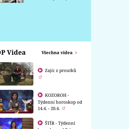
chátrá
P Videa
Všechna videa
Zajíc z proutků
KOZOROH -
Týdenní horoskop od
14.4. - 20.4.
ŠTÍR - Týdenní