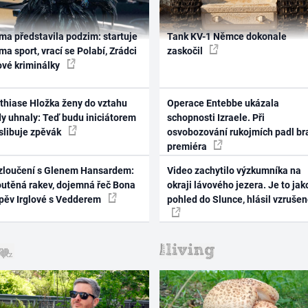
ma představila podzim: startuje
Tank KV-1 Němce dokonale
ma sport, vrací se Polabí, Zrádci
zaskočil
ové kriminálky
thiase Hložka ženy do vztahu
Operace Entebbe ukázala
dy uhnaly: Teď budu iniciátorem
schopnosti Izraele. Při
 slibuje zpěvák
osvobozování rukojmích padl br
premiéra
zloučení s Glenem Hansardem:
Video zachytilo výzkumníka na
outěná rakev, dojemná řeč Bona
okraji lávového jezera. Je to jak
zpěv Irglové s Vedderem
pohled do Slunce, hlásil vzruše