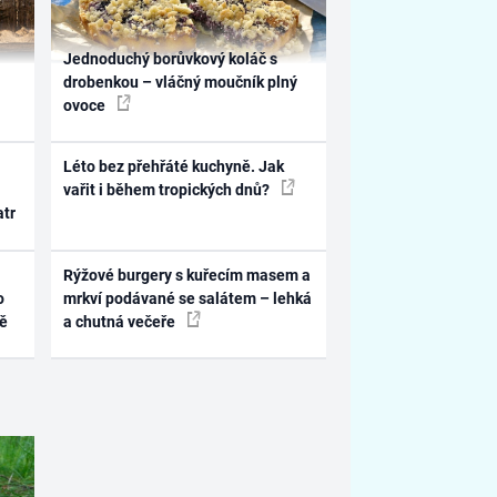
Jednoduchý borůvkový koláč s
drobenkou – vláčný moučník plný
ovoce
Léto bez přehřáté kuchyně. Jak
vařit i během tropických dnů?
atr
Rýžové burgery s kuřecím masem a
o
mrkví podávané se salátem – lehká
ně
a chutná večeře