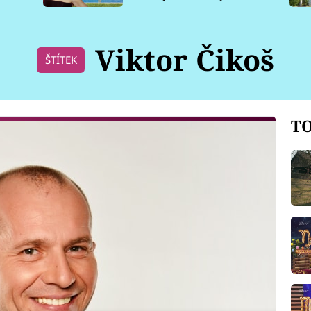
pro psy
Viktor Čikoš
ŠTÍTEK
TO