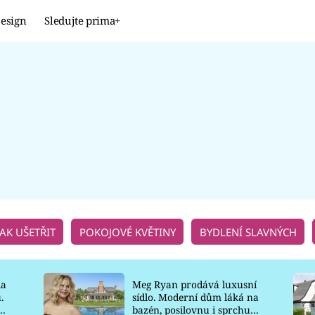
esign
Sledujte prima+
Design
TRENDY
JAK NA TO
PROMĚNY
NAŠE TIPY
JAK UŠETŘIT
POKOJOVÉ KVĚTINY
BYDLENÍ SLAVNÝCH
la
Meg Ryan prodává luxusní
.
sídlo. Moderní dům láká na
o
bazén, posilovnu i sprchu