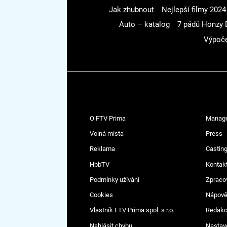
Jak zhubnout
Nejlepší filmy 2024
Auto – katalog
7 pádů Honzy 
Výpoče
O FTV Prima
Manag
Volná místa
Press
Reklama
Casting
HbbTV
Kontak
Podmínky užívání
Zpraco
Cookies
Nápov
Vlastník FTV Prima spol. s r.o.
Redak
Nahlásit chybu
Nastav