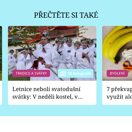
PŘEČTĚTE SI TAKÉ
TRADICE A SVÁTKY
BYDLENÍ
10 fotografií
Letnice neboli svatodušní
7 překva
svátky: V neděli kostel, v
využít al
pondělí zábava
Nabrousí
nádobí