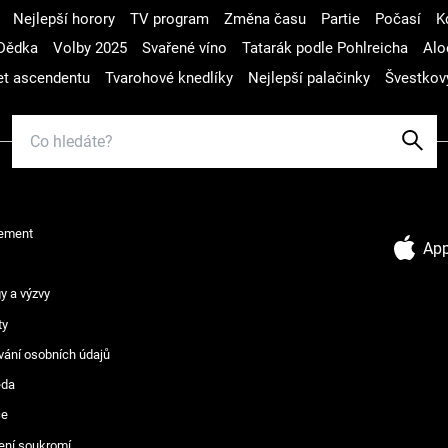
Nejlepší horory
TV program
Změna času
Partie
Počasí
K
Dědka
Volby 2025
Svařené víno
Tatarák podle Pohlreicha
Alo
t ascendentu
Tvarohové knedlíky
Nejlepší palačinky
Švestkov
ement
App
y a výzvy
ty
vání osobních údajů
ěda
ce
ení soukromí