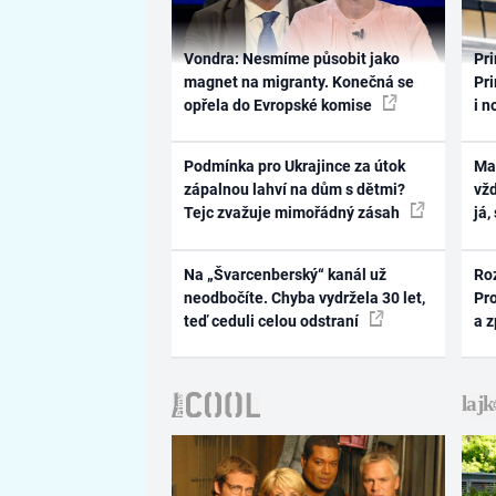
Vondra: Nesmíme působit jako
Pri
magnet na migranty. Konečná se
Pri
opřela do Evropské komise
i n
Podmínka pro Ukrajince za útok
Ma
zápalnou lahví na dům s dětmi?
vž
Tejc zvažuje mimořádný zásah
já,
Na „Švarcenberský“ kanál už
Ro
neodbočíte. Chyba vydržela 30 let,
Pr
teď ceduli celou odstraní
a 