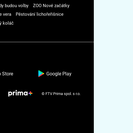
dy budou volby
ZOO Nové začátky
e vera
Pěstování lichořeřišnice
ý koláč
 Store
Google Play
© FTV Prima spol. s r.o.