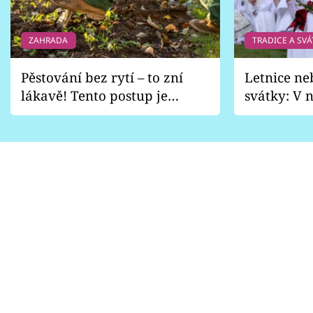
ZAHRADA
TRADICE A SVÁ
Pěstování bez rytí – to zní
Letnice ne
lákavě! Tento postup je
svátky: V n
vhodný jen pro některé
pondělí z
zahrady