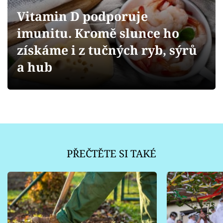
Sledujte prima+
Vitamin D podporuje
imunitu. Kromě slunce ho
Přihlášení
získáme i z tučných ryb, sýrů
a hub
Sledujte nás
PŘEČTĚTE SI TAKÉ