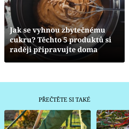
Sledujte prima+
Přihlášení
Jak se vyhnou zbytečnému
cukru? Těchto 5 produktů si
Sledujte nás
raději připravujte doma
PŘEČTĚTE SI TAKÉ