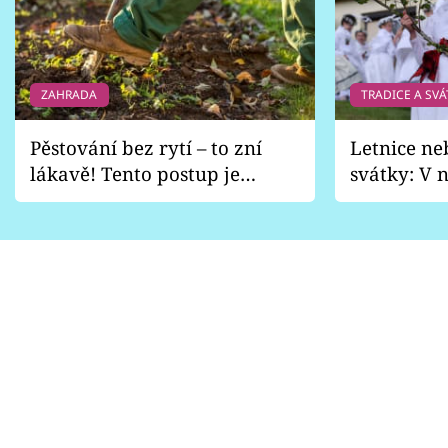
ZAHRADA
TRADICE A SVÁ
Pěstování bez rytí – to zní
Letnice ne
lákavě! Tento postup je
svátky: V n
vhodný jen pro některé
pondělí z
zahrady