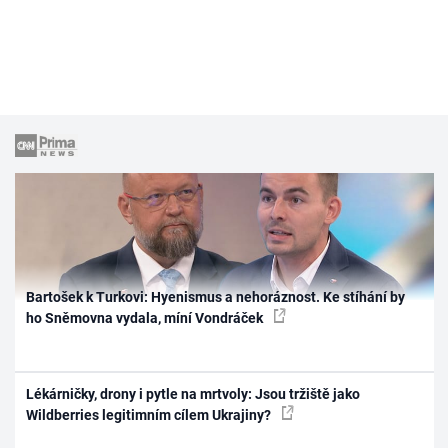
Bartošek k Turkovi: Hyenismus a nehoráznost. Ke stíhání by
ho Sněmovna vydala, míní Vondráček
Lékárničky, drony i pytle na mrtvoly: Jsou tržiště jako
Wildberries legitimním cílem Ukrajiny?