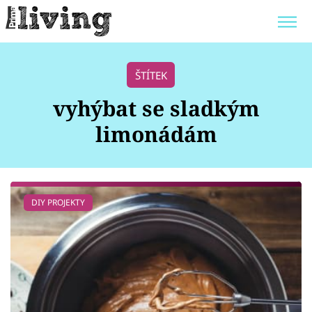
Trendy:
JAK UŠETŘIT
POKOJOVÉ KVĚTINY
ŠTÍTEK
BYDLENÍ SLAVNÝCH
ZAHRADA
vyhýbat se sladkým
limonádám
Témata
DIY PROJEKTY
Bydlení
Zahrada
Design