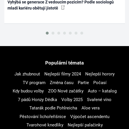
Vyhýbá se generace Z vedoucím pozicím? Podle sociologů
mladí kariéru obětují jistotě
Populární témata
Jak zhubnout
Nejlepší filmy 2024
Nejlepší horory
TV program
Změna času
Partie
Počasí
Kdy budou volby
ZOO Nové začátky
Auto – katalog
7 pádů Honzy Dědka
Volby 2025
Svařené víno
Tatarák podle Pohlreicha
Aloe vera
Pěstování lichořeřišnice
Výpočet ascendentu
Tvarohové knedlíky
Nejlepší palačinky