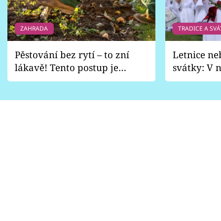
ZAHRADA
TRADICE A SVÁ
Pěstování bez rytí – to zní
Letnice ne
lákavě! Tento postup je
svátky: V n
vhodný jen pro některé
pondělí z
zahrady