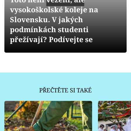
Sledujte prima+
vysokoškolské koleje na
Slovensku. V jakých
Přihlášení
podmínkách studenti
přežívají? Podívejte se
Sledujte nás
PŘEČTĚTE SI TAKÉ