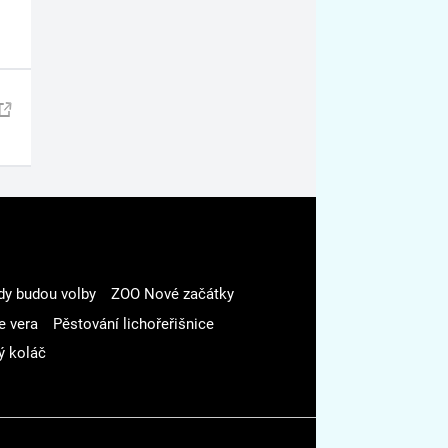
dy budou volby
ZOO Nové začátky
e vera
Pěstování lichořeřišnice
ý koláč