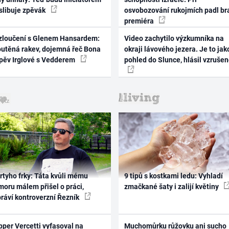
 slibuje zpěvák
osvobozování rukojmích padl br
premiéra
zloučení s Glenem Hansardem:
Video zachytilo výzkumníka na
outěná rakev, dojemná řeč Bona
okraji lávového jezera. Je to jak
zpěv Irglové s Vedderem
pohled do Slunce, hlásil vzruše
rtyho frky: Táta kvůli mému
9 tipů s kostkami ledu: Vyhladí
oru málem přišel o práci,
zmačkané šaty i zalijí květiny
práví kontroverzní Řezník
per Vercetti vyfasoval na
Muchomůrku růžovku ani sucho