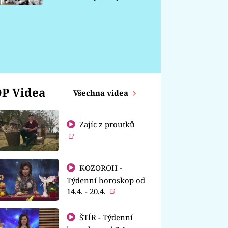
chátrá
P Videa
Všechna videa
Zajíc z proutků
KOZOROH -
Týdenní horoskop od
14.4. - 20.4.
ŠTÍR - Týdenní