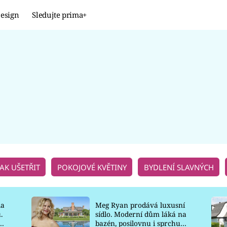
esign
Sledujte prima+
Design
TRENDY
JAK NA TO
PROMĚNY
NAŠE TIPY
JAK UŠETŘIT
POKOJOVÉ KVĚTINY
BYDLENÍ SLAVNÝCH
la
Meg Ryan prodává luxusní
.
sídlo. Moderní dům láká na
o
bazén, posilovnu i sprchu