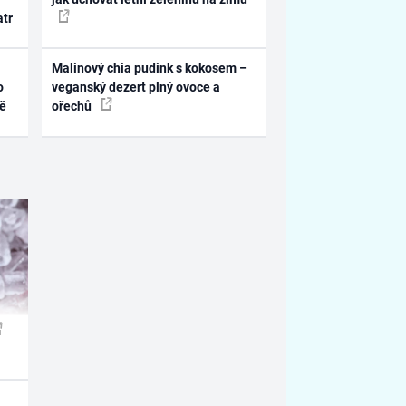
atr
Malinový chia pudink s kokosem –
o
veganský dezert plný ovoce a
ně
ořechů