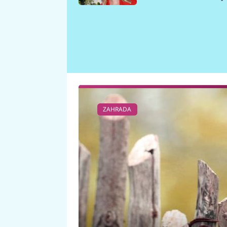
požáru
ZAHRADA