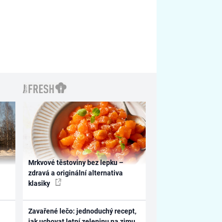
Mrkvové těstoviny bez lepku –
zdravá a originální alternativa
klasiky
Zavařené lečo: jednoduchý recept,
jak uchovat letní zeleninu na zimu