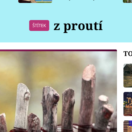
pro psy
z proutí
ŠTÍTEK
TO