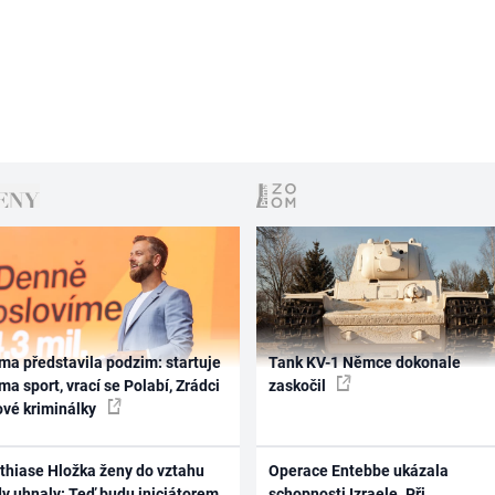
ma představila podzim: startuje
Tank KV-1 Němce dokonale
ma sport, vrací se Polabí, Zrádci
zaskočil
ové kriminálky
thiase Hložka ženy do vztahu
Operace Entebbe ukázala
dy uhnaly: Teď budu iniciátorem
schopnosti Izraele. Při