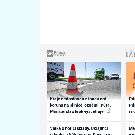
Kraje nedostanou z fondu ani
Pri
korunu na silnice, oznámil Půta.
Pri
Ministerstvo krok vysvětluje
i n
Válka o hořící sklady. Ukrajinci
Ma
udeřili na Wildberries, Rusové na
vž