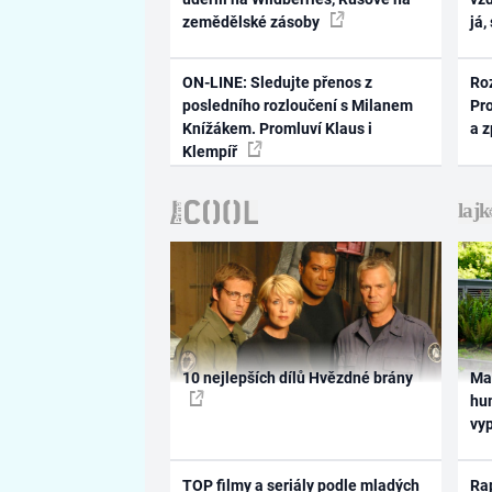
zemědělské zásoby
já,
ON-LINE: Sledujte přenos z
Ro
posledního rozloučení s Milanem
Pr
Knížákem. Promluví Klaus i
a 
Klempíř
10 nejlepších dílů Hvězdné brány
Ma
hum
vy
TOP filmy a seriály podle mladých
Rap