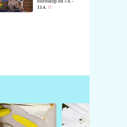
horoskop od 7.4. -
13.4.