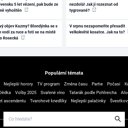
vensku 5 let vězení, pak bude ze
nezdolá! Jak ji rozeznat od
mě vyhoštěn
tygrované?
vý objev Kazmy? Blondýnka se s
V srpnu nezapomeňte přesadit
 vodí za ruce a fotí se na místě
velkokvěté kosatce. Jak na to?
ko Rosecká
Populární témata
Nejlepší horory
TV program
Změna času
Partie
Počasí
K
Dědka
Volby 2025
Svařené víno
Tatarák podle Pohlreicha
Alo
t ascendentu
Tvarohové knedlíky
Nejlepší palačinky
Švestkov