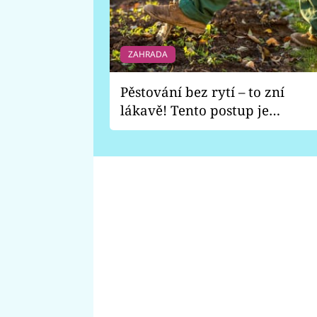
ZAHRADA
Pěstování bez rytí – to zní
lákavě! Tento postup je
vhodný jen pro některé
zahrady