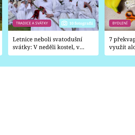
TRADICE A SVÁTKY
BYDLENÍ
10 fotografií
Letnice neboli svatodušní
7 překva
svátky: V neděli kostel, v
využít al
pondělí zábava
Nabrousí
nádobí