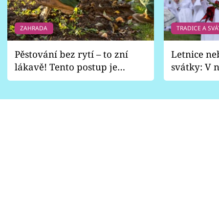
ZAHRADA
TRADICE A SVÁ
Pěstování bez rytí – to zní
Letnice ne
lákavě! Tento postup je
svátky: V n
vhodný jen pro některé
pondělí z
zahrady