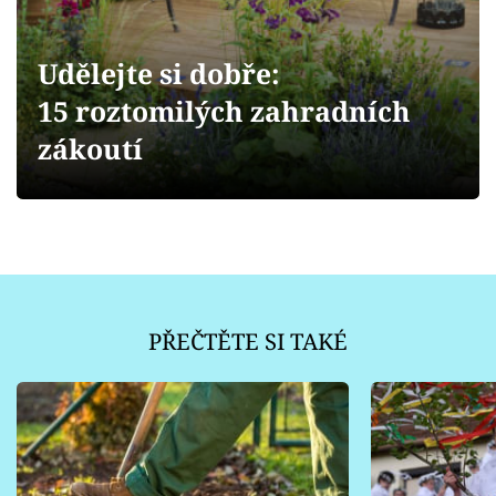
Sledujte prima+
Udělejte si dobře:
Přihlášení
15 roztomilých zahradních
zákoutí
Sledujte nás
PŘEČTĚTE SI TAKÉ