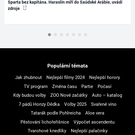
Sparta bez kapitána. Haraslín míří do Saúdské Arábie, uvádí
zdroje
Populární témata
Jak zhubnout
Nejlepší filmy 2024
Nejlepší horory
TV program
Změna času
Partie
Počasí
Kdy budou volby
ZOO Nové začátky
Auto – katalog
7 pádů Honzy Dědka
Volby 2025
Svařené víno
Tatarák podle Pohlreicha
Aloe vera
Pěstování lichořeřišnice
Výpočet ascendentu
Tvarohové knedlíky
Nejlepší palačinky