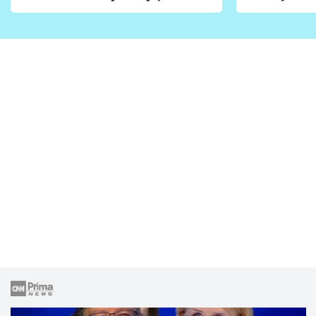
vhodný jen pro některé
pondělí z
zahrady