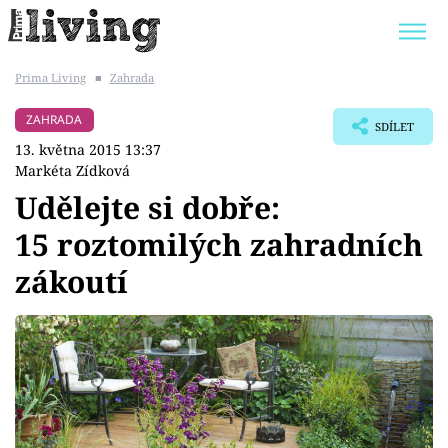
Prima Living
■
Zahrada
Trendy:
JAK UŠETŘIT
POKOJOVÉ KVĚTINY
ZAHRADA
SDÍLET
BYDLENÍ SLAVNÝCH
ZAHRADA
13. května 2015 13:37
Markéta Zídková
Udělejte si dobře:
15 roztomilých zahradních
Témata
zákoutí
Bydlení
Zahrada
Design