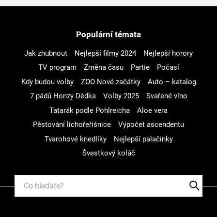
Populární témata
Jak zhubnout
Nejlepší filmy 2024
Nejlepší horory
TV program
Změna času
Partie
Počasí
Kdy budou volby
ZOO Nové začátky
Auto – katalog
7 pádů Honzy Dědka
Volby 2025
Svařené víno
Tatarák podle Pohlreicha
Aloe vera
Pěstování lichořeřišnice
Výpočet ascendentu
Tvarohové knedlíky
Nejlepší palačinky
Švestkový koláč