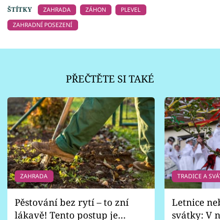
ŠTÍTKY
ZAHRADA
ZÁHON
PLEVEL
ZAHRADNÍ POSEZENÍ
PŘEČTĚTE SI TAKÉ
ZAHRADA
TRADICE A SVÁ
Pěstování bez rytí – to zní
Letnice ne
lákavě! Tento postup je
svátky: V n