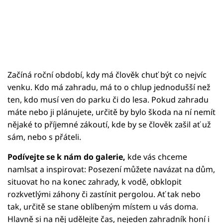
Začíná roční období, kdy má člověk chuť být co nejvíc
venku. Kdo má zahradu, má to o chlup jednodušší než
ten, kdo musí ven do parku či do lesa. Pokud zahradu
máte nebo ji plánujete, určitě by bylo škoda na ní nemít
nějaké to příjemné zákoutí, kde by se člověk zašil ať už
sám, nebo s přáteli.
Podívejte se k nám do galerie,
kde vás chceme
namlsat a inspirovat: Posezení můžete navázat na dům,
situovat ho na konec zahrady, k vodě, obklopit
rozkvetlými záhony či zastínit pergolou. Ať tak nebo
tak, určitě se stane oblíbeným místem u vás doma.
Hlavně si na něj udělejte čas, nejeden zahradník honí i