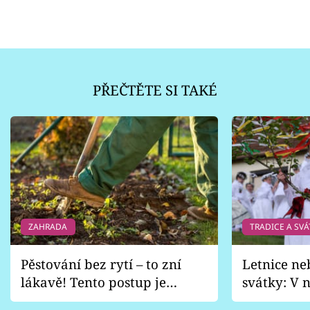
PŘEČTĚTE SI TAKÉ
ZAHRADA
TRADICE A SVÁ
Pěstování bez rytí – to zní
Letnice ne
lákavě! Tento postup je
svátky: V n
vhodný jen pro některé
pondělí z