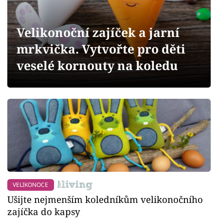
Sledujte prima+
Velikonoční zajíček a jarní
Přihlášení
mrkvička. Vytvořte pro děti
veselé kornouty na koledu
Sledujte nás
VELIKONOCE
Ušijte nejmenším koledníkům velikonočního
zajíčka do kapsy