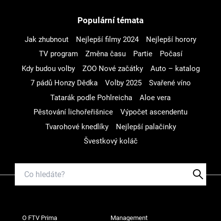
Populární témata
Jak zhubnout
Nejlepší filmy 2024
Nejlepší horory
TV program
Změna času
Partie
Počasí
Kdy budou volby
ZOO Nové začátky
Auto – katalog
7 pádů Honzy Dědka
Volby 2025
Svařené víno
Tatarák podle Pohlreicha
Aloe vera
Pěstování lichořeřišnice
Výpočet ascendentu
Tvarohové knedlíky
Nejlepší palačinky
Švestkový koláč
O FTV Prima
Management