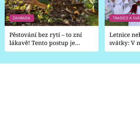
ZAHRADA
TRADICE A SVÁ
Pěstování bez rytí – to zní
Letnice ne
lákavě! Tento postup je
svátky: V n
vhodný jen pro některé
pondělí z
zahrady