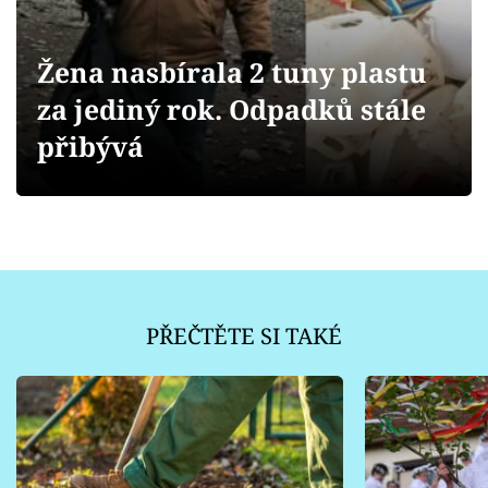
Sledujte prima+
Žena nasbírala 2 tuny plastu
Přihlášení
za jediný rok. Odpadků stále
přibývá
Sledujte nás
PŘEČTĚTE SI TAKÉ