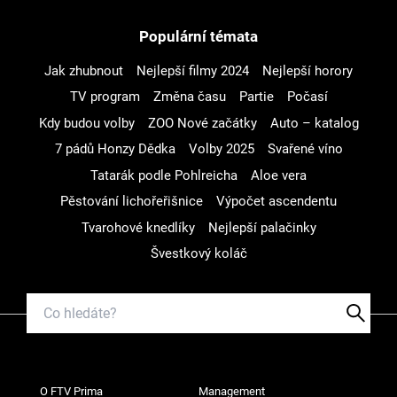
Populární témata
Jak zhubnout
Nejlepší filmy 2024
Nejlepší horory
TV program
Změna času
Partie
Počasí
Kdy budou volby
ZOO Nové začátky
Auto – katalog
7 pádů Honzy Dědka
Volby 2025
Svařené víno
Tatarák podle Pohlreicha
Aloe vera
Pěstování lichořeřišnice
Výpočet ascendentu
Tvarohové knedlíky
Nejlepší palačinky
Švestkový koláč
O FTV Prima
Management