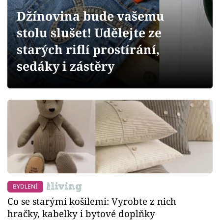
Sledujte prima+
Džínovina bude vašemu
stolu slušet! Udělejte ze
Přihlášení
starých riflí prostírání,
sedáky i zástěry
Sledujte nás
BYDLENÍ
Co se starými košilemi: Vyrobte z nich
hračky, kabelky i bytové doplňky