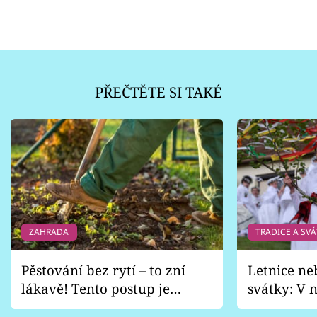
PŘEČTĚTE SI TAKÉ
ZAHRADA
TRADICE A SVÁ
Pěstování bez rytí – to zní
Letnice ne
lákavě! Tento postup je
svátky: V n
vhodný jen pro některé
pondělí z