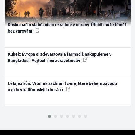
Rusko našlo slabé místo ukrajinské obrany. Útočit může téměř
bez varování
Kubek: Evropa si zdevastovala farmacii, nakupujeme v
Bangladéši. Vojtěch ničí zdravotnictví
Létající kůň: Vrtulník zachránil zvíře, které během závodu
uvízlo v kalifornských horách