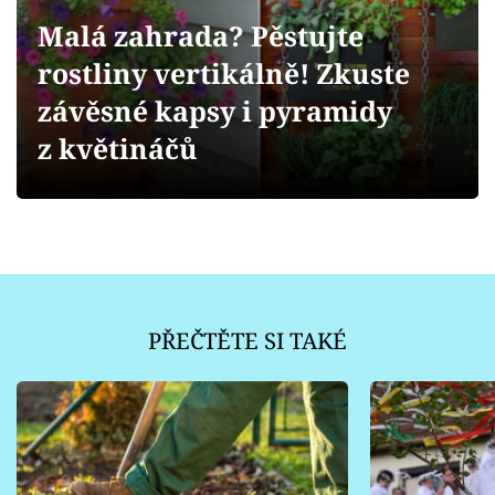
Sledujte prima+
Malá zahrada? Pěstujte
rostliny vertikálně! Zkuste
Přihlášení
závěsné kapsy i pyramidy
z květináčů
Sledujte nás
PŘEČTĚTE SI TAKÉ