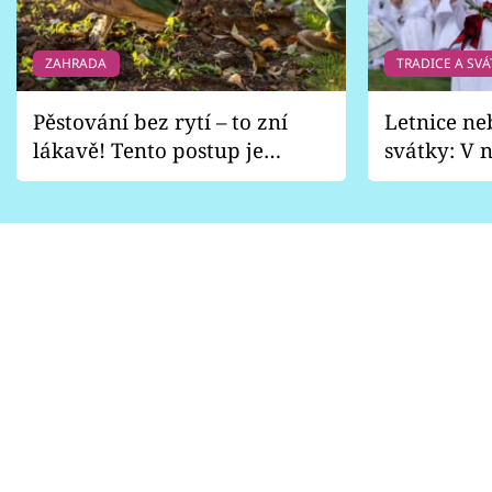
ZAHRADA
TRADICE A SVÁ
Pěstování bez rytí – to zní
Letnice ne
lákavě! Tento postup je
svátky: V n
vhodný jen pro některé
pondělí z
zahrady