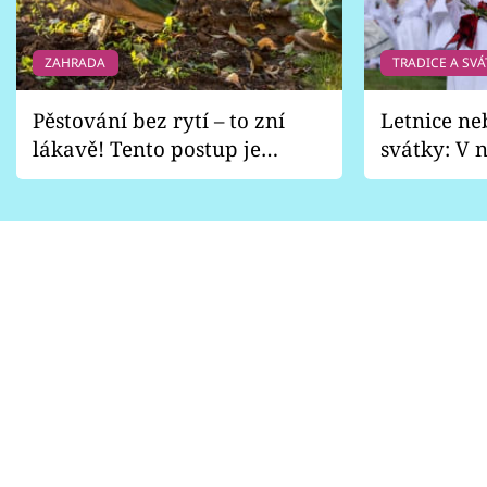
ZAHRADA
TRADICE A SVÁ
Pěstování bez rytí – to zní
Letnice ne
lákavě! Tento postup je
svátky: V n
vhodný jen pro některé
pondělí z
zahrady