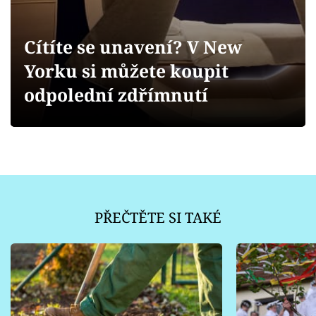
Sledujte prima+
Cítíte se unavení? V New
Přihlášení
Yorku si můžete koupit
odpolední zdřímnutí
Sledujte nás
PŘEČTĚTE SI TAKÉ