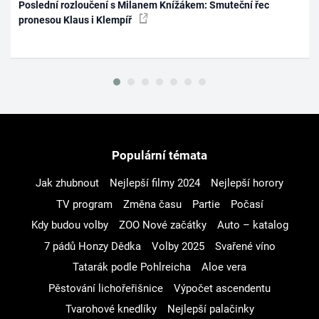
Poslední rozloučení s Milanem Knížákem: Smuteční řec
pronesou Klaus i Klempíř
Populární témata
Jak zhubnout
Nejlepší filmy 2024
Nejlepší horory
TV program
Změna času
Partie
Počasí
Kdy budou volby
ZOO Nové začátky
Auto – katalog
7 pádů Honzy Dědka
Volby 2025
Svařené víno
Tatarák podle Pohlreicha
Aloe vera
Pěstování lichořeřišnice
Výpočet ascendentu
Tvarohové knedlíky
Nejlepší palačinky