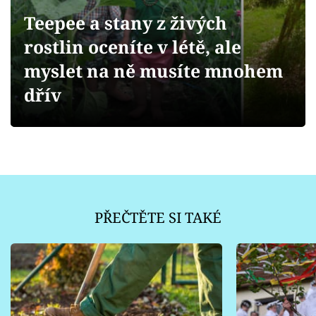
Sledujte prima+
Teepee a stany z živých
rostlin oceníte v létě, ale
Přihlášení
myslet na ně musíte mnohem
dřív
Sledujte nás
PŘEČTĚTE SI TAKÉ