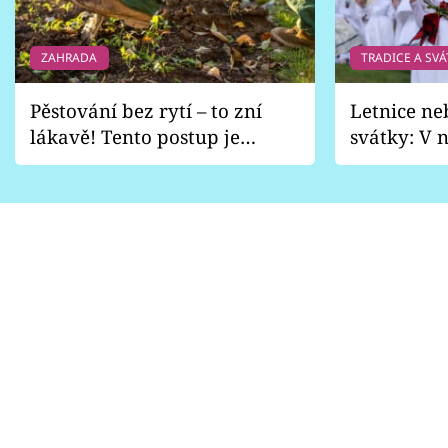
ZAHRADA
TRADICE A SVÁ
Pěstování bez rytí – to zní
Letnice ne
lákavě! Tento postup je
svátky: V n
vhodný jen pro některé
pondělí z
zahrady