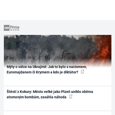
Mýty o válce na Ukrajině: Jak to bylo s nacismem,
Euromajdanem či Krymem a kdo je diktátor?
Štěstí z Kokury: Město velké jako Plzeň uniklo oběma
atomovým bombám, zasáhla náhoda