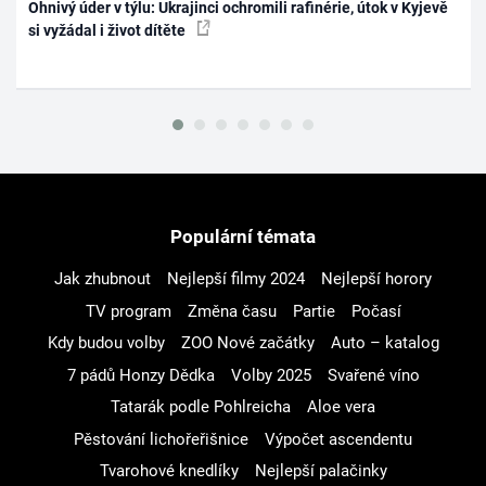
Ohnivý úder v týlu: Ukrajinci ochromili rafinérie, útok v Kyjevě
si vyžádal i život dítěte
Populární témata
Jak zhubnout
Nejlepší filmy 2024
Nejlepší horory
TV program
Změna času
Partie
Počasí
Kdy budou volby
ZOO Nové začátky
Auto – katalog
7 pádů Honzy Dědka
Volby 2025
Svařené víno
Tatarák podle Pohlreicha
Aloe vera
Pěstování lichořeřišnice
Výpočet ascendentu
Tvarohové knedlíky
Nejlepší palačinky