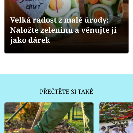
Sledujte prima+
Velká radost z malé úrody:
Přihlášení
Naložte zeleninu a věnujte ji
jako dárek
Sledujte nás
PŘEČTĚTE SI TAKÉ