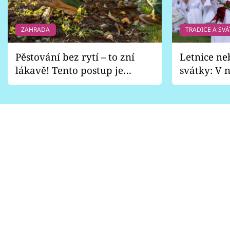
ZAHRADA
TRADICE A SVÁ
Pěstování bez rytí – to zní
Letnice ne
lákavě! Tento postup je
svátky: V n
vhodný jen pro některé
pondělí z
zahrady