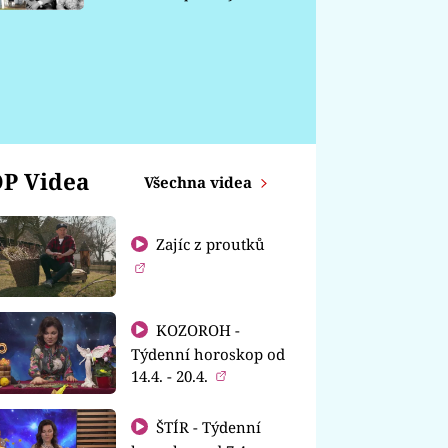
chátrá
P Videa
Všechna videa
Zajíc z proutků
KOZOROH -
Týdenní horoskop od
14.4. - 20.4.
ŠTÍR - Týdenní