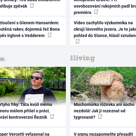
 slibuje zpěvák
osvobozování rukojmích padl br
premiéra
zloučení s Glenem Hansardem:
Video zachytilo výzkumníka na
outěná rakev, dojemná řeč Bona
okraji lávového jezera. Je to jak
zpěv Irglové s Vedderem
pohled do Slunce, hlásil vzruše
rtyho frky: Táta kvůli mému
Muchomůrku růžovku ani sucho
oru málem přišel o práci,
nezdolá! Jak ji rozeznat od
práví kontroverzní Řezník
tygrované?
per Vercetti vyfasoval na
V srpnu nezapomeňte přesadit