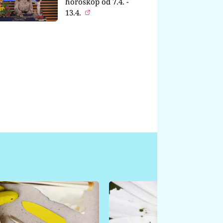
horoskop od 7.4. -
13.4.