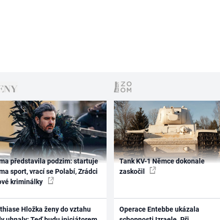
ma představila podzim: startuje
Tank KV-1 Němce dokonale
ma sport, vrací se Polabí, Zrádci
zaskočil
ové kriminálky
thiase Hložka ženy do vztahu
Operace Entebbe ukázala
dy uhnaly: Teď budu iniciátorem
schopnosti Izraele. Při