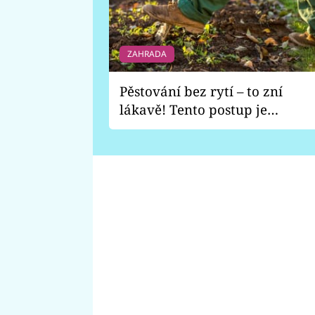
ZAHRADA
Pěstování bez rytí – to zní
lákavě! Tento postup je
vhodný jen pro některé
zahrady