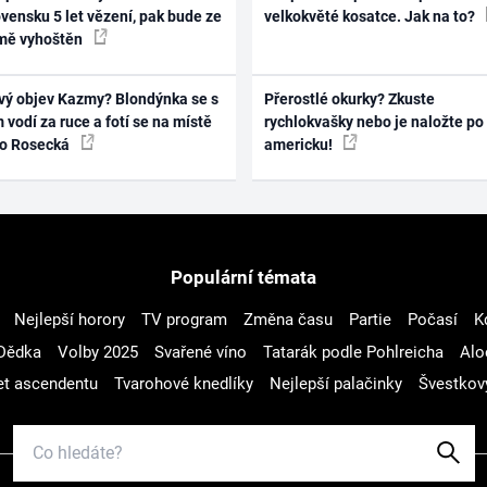
vensku 5 let vězení, pak bude ze
velkokvěté kosatce. Jak na to?
mě vyhoštěn
vý objev Kazmy? Blondýnka se s
Přerostlé okurky? Zkuste
 vodí za ruce a fotí se na místě
rychlokvašky nebo je naložte po
ko Rosecká
americku!
Populární témata
Nejlepší horory
TV program
Změna času
Partie
Počasí
K
Dědka
Volby 2025
Svařené víno
Tatarák podle Pohlreicha
Alo
t ascendentu
Tvarohové knedlíky
Nejlepší palačinky
Švestkov