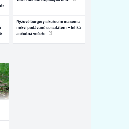
atr
Rýžové burgery s kuřecím masem a
o
mrkví podávané se salátem – lehká
ně
a chutná večeře