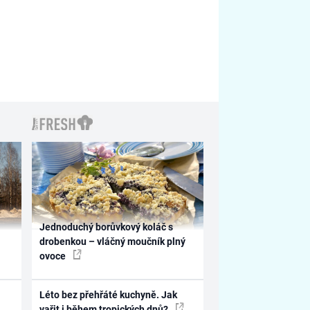
Jednoduchý borůvkový koláč s
drobenkou – vláčný moučník plný
ovoce
Léto bez přehřáté kuchyně. Jak
vařit i během tropických dnů?