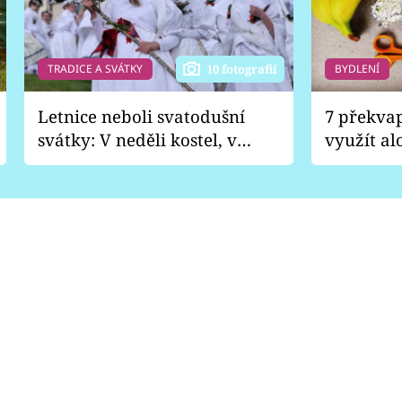
TRADICE A SVÁTKY
BYDLENÍ
10 fotografií
Letnice neboli svatodušní
7 překva
svátky: V neděli kostel, v
využít al
pondělí zábava
Nabrousí
nádobí