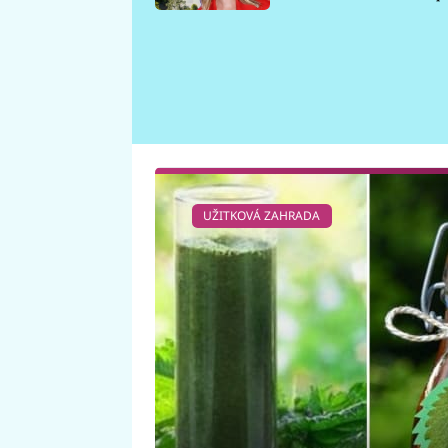
požáru
UŽITKOVÁ ZAHRADA