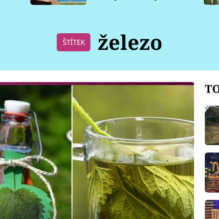
pro psy
železo
ŠTÍTEK
TO