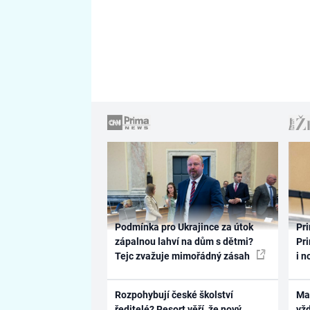
Podmínka pro Ukrajince za útok
Pri
zápalnou lahví na dům s dětmi?
Pri
Tejc zvažuje mimořádný zásah
i n
Rozpohybují české školství
Ma
ředitelé? Resort věří, že nový
vž