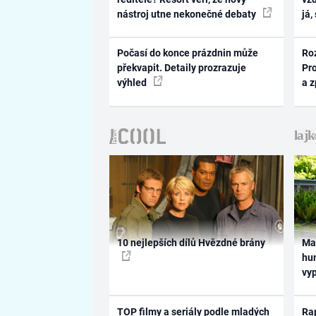
nástroj utne nekonečné debaty
já,
Počasí do konce prázdnin může
Ro
překvapit. Detaily prozrazuje
Pr
výhled
a 
10 nejlepších dílů Hvězdné brány
Ma
hum
vy
TOP filmy a seriály podle mladých
Rap