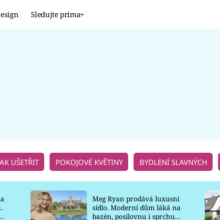
esign
Sledujte prima+
Design
TRENDY
JAK NA TO
PROMĚNY
NAŠE TIPY
JAK UŠETŘIT
POKOJOVÉ KVĚTINY
BYDLENÍ SLAVNÝCH
la
Meg Ryan prodává luxusní
.
sídlo. Moderní dům láká na
o
bazén, posilovnu i sprchu