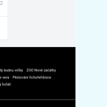
dy budou volby
ZOO Nové začátky
e vera
Pěstování lichořeřišnice
ý koláč