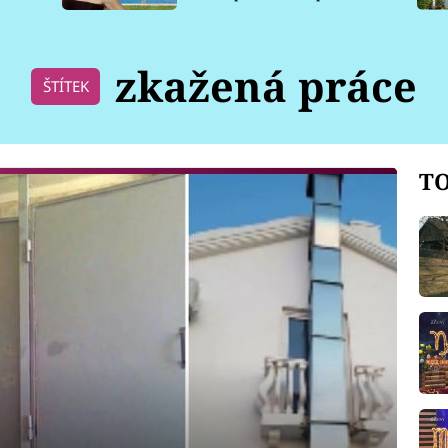
pro psy
zkažená práce
ŠTÍTEK
TO