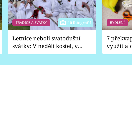
TRADICE A SVÁTKY
BYDLENÍ
10 fotografií
Letnice neboli svatodušní
7 překva
svátky: V neděli kostel, v
využít al
pondělí zábava
Nabrousí
nádobí