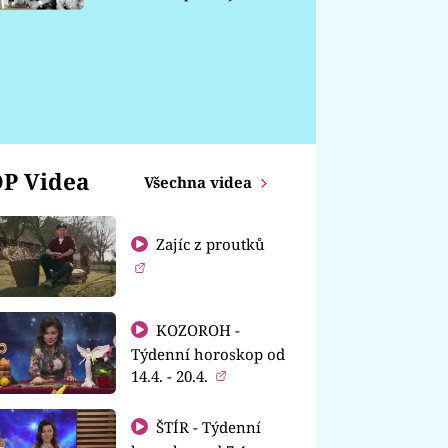
chátrá
P Videa
Všechna videa
Zajíc z proutků
KOZOROH -
Týdenní horoskop od
14.4. - 20.4.
ŠTÍR - Týdenní