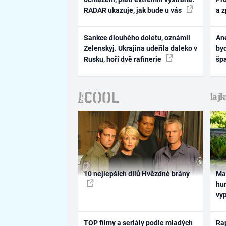
RADAR ukazuje, jak bude u vás
a 
Sankce dlouhého doletu, oznámil
Ane
Zelenskyj. Ukrajina udeřila daleko v
byd
Rusku, hoří dvě rafinerie
šp
10 nejlepších dílů Hvězdné brány
Ma
hum
vy
TOP filmy a seriály podle mladých
Rap