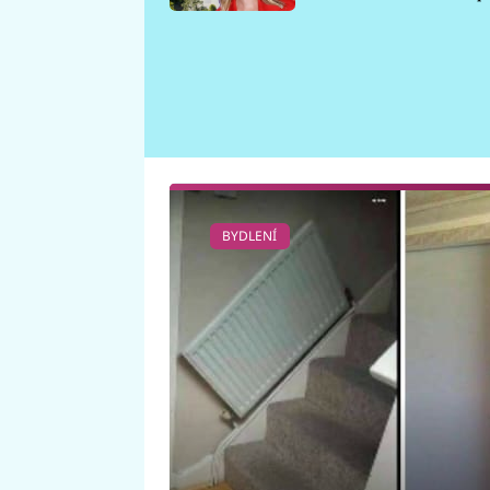
požáru
BYDLENÍ