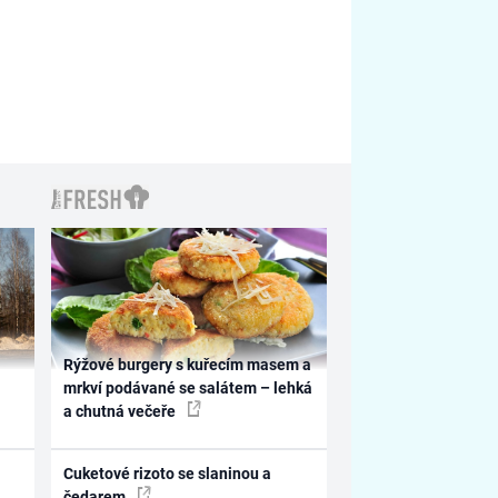
Rýžové burgery s kuřecím masem a
mrkví podávané se salátem – lehká
a chutná večeře
Cuketové rizoto se slaninou a
čedarem