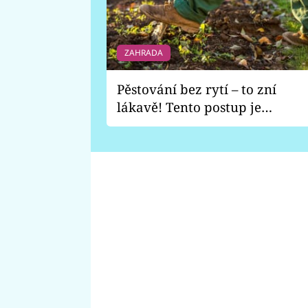
ZAHRADA
Pěstování bez rytí – to zní
lákavě! Tento postup je
vhodný jen pro některé
zahrady