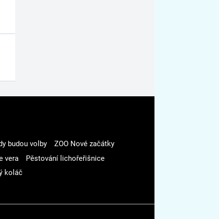
dy budou volby
ZOO Nové začátky
e vera
Pěstování lichořeřišnice
ý koláč