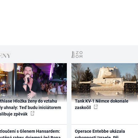
thiase Hložka ženy do vztahu
Tank KV-1 Němce dokonale
dy uhnaly: Teď budu iniciátorem
zaskočil
 slibuje zpěvák
zloučení s Glenem Hansardem:
Operace Entebbe ukázala
outěná rakev, dojemná řeč Bona
schopnosti Izraele. Při