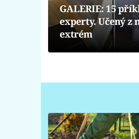
GALERIE: 15 přík
experty. Učený z n
extrém