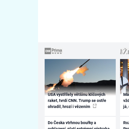
USA vystřílely většinu klíčových
Ma
raket, tvrdí CNN. Trump se ostře
vž
ohradil, hrozí i vězením
já,
Do Česka vtrhnou bouřky a
Ro
ochlazení, platí extrémní výstraha.
Pr