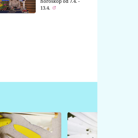
horoskop od 7.4. -
13.4.