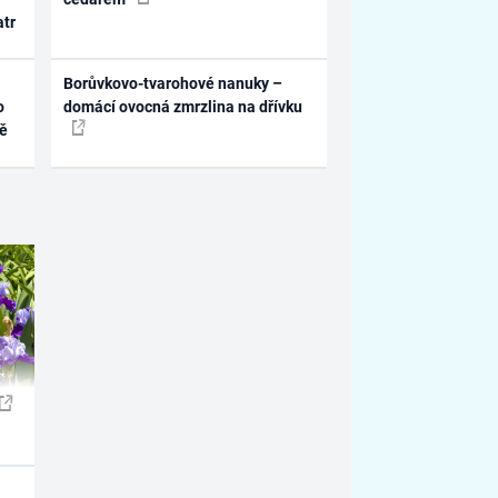
atr
Borůvkovo-tvarohové nanuky –
o
domácí ovocná zmrzlina na dřívku
ně