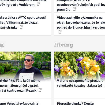
zpěv Irglové s Vedderem
osvobozování rukojmích padl br
premiéra
ta a Jirka z AYTO spolu zkouší
Video zachytilo výzkumníka na
let. Válise mrzí, že ukázal
okraji lávového jezera. Je to jak
atné stránky
pohled do Slunce, hlásil vzruše
rtyho frky: Táta kvůli mému
V srpnu nezapomeňte přesadit
oru málem přišel o práci,
velkokvěté kosatce. Jak na to?
práví kontroverzní Řezník
per Vercetti vyfasoval na
Přerostlé okurky? Zkuste