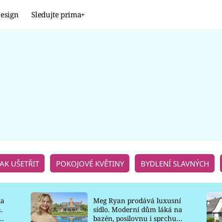
esign
Sledujte prima+
Design
TRENDY
JAK NA TO
PROMĚNY
NAŠE TIPY
JAK UŠETŘIT
POKOJOVÉ KVĚTINY
BYDLENÍ SLAVNÝCH
la
Meg Ryan prodává luxusní
.
sídlo. Moderní dům láká na
o
bazén, posilovnu i sprchu