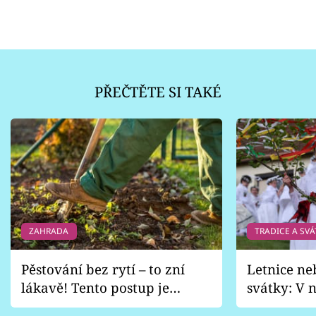
PŘEČTĚTE SI TAKÉ
ZAHRADA
TRADICE A SVÁ
Pěstování bez rytí – to zní
Letnice ne
lákavě! Tento postup je
svátky: V n
vhodný jen pro některé
pondělí z