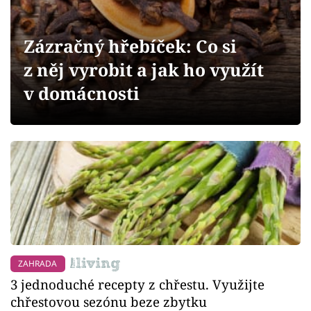
Sledujte prima+
Zázračný hřebíček: Co si
Přihlášení
z něj vyrobit a jak ho využít
v domácnosti
Sledujte nás
ZAHRADA
3 jednoduché recepty z chřestu. Využijte
chřestovou sezónu beze zbytku