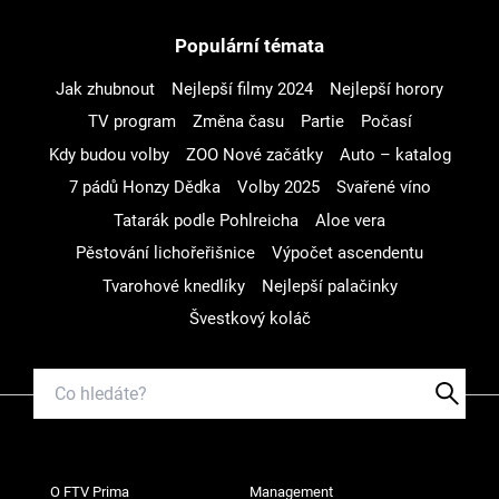
Populární témata
Jak zhubnout
Nejlepší filmy 2024
Nejlepší horory
TV program
Změna času
Partie
Počasí
Kdy budou volby
ZOO Nové začátky
Auto – katalog
7 pádů Honzy Dědka
Volby 2025
Svařené víno
Tatarák podle Pohlreicha
Aloe vera
Pěstování lichořeřišnice
Výpočet ascendentu
Tvarohové knedlíky
Nejlepší palačinky
Švestkový koláč
O FTV Prima
Management