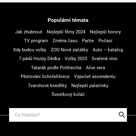
Populární témata
Jak zhubnout
Nejlepší filmy 2024
Nejlepší horory
TV program
Změna času
Partie
Počasí
Kdy budou volby
ZOO Nové začátky
Auto – katalog
7 pádů Honzy Dědka
Volby 2025
Svařené víno
Tatarák podle Pohlreicha
Aloe vera
Pěstování lichořeřišnice
Výpočet ascendentu
Tvarohové knedlíky
Nejlepší palačinky
Švestkový koláč