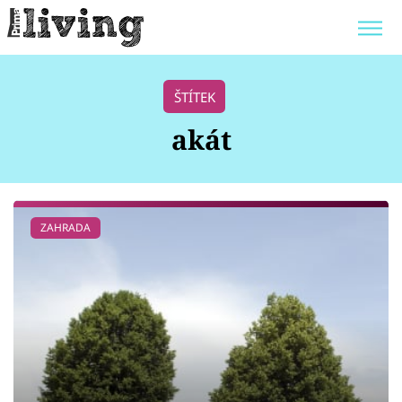
Trendy:
JAK UŠETŘIT
POKOJOVÉ KVĚTINY
ŠTÍTEK
BYDLENÍ SLAVNÝCH
ZAHRADA
akát
Témata
ZAHRADA
Bydlení
Zahrada
Design