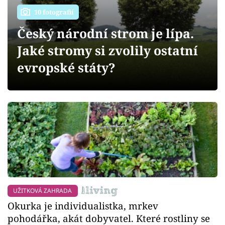
Sledujte prima+
10 fotografií
Český národní strom je lípa.
Přihlášení
Jaké stromy si zvolily ostatní
evropské státy?
Sledujte nás
UŽITKOVÁ ZAHRADA
Okurka je individualistka, mrkev
pohodářka, akát dobyvatel. Které rostliny se