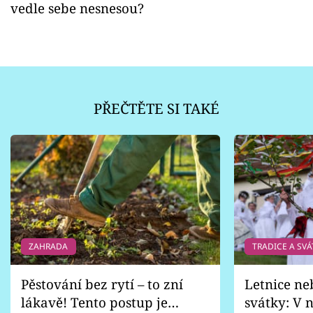
vedle sebe nesnesou?
PŘEČTĚTE SI TAKÉ
ZAHRADA
TRADICE A SVÁ
Pěstování bez rytí – to zní
Letnice ne
lákavě! Tento postup je
svátky: V n