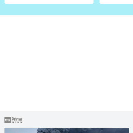
vhodný jen pro některé
pondělí z
zahrady