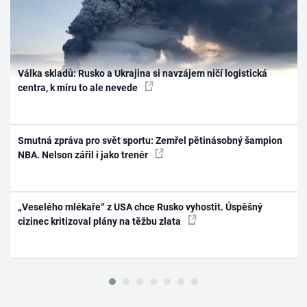
Válka skladů: Rusko a Ukrajina si navzájem ničí logistická
centra, k míru to ale nevede
Smutná zpráva pro svět sportu: Zemřel pětinásobný šampion
NBA. Nelson zářil i jako trenér
„Veselého mlékaře“ z USA chce Rusko vyhostit. Úspěšný
cizinec kritizoval plány na těžbu zlata