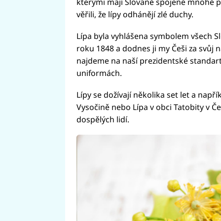
kterými mají Slované spojené mnohé po
věřili, že lípy odhánějí zlé duchy.
Lípa byla vyhlášena symbolem všech S
roku 1848 a dodnes ji my Češi za svůj
najdeme na naší prezidentské standart
uniformách.
Lípy se dožívají několika set let a napří
Vysočině nebo Lípa v obci Tatobity v Čes
dospělých lidí.