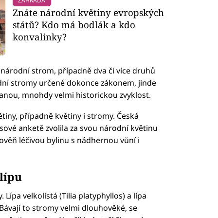
ZAHRADA
Znáte národní květiny evropských
států? Kdo má bodlák a kdo
konvalinky?
j národní strom, případně dva či více druhů
dní stromy určené dokonce zákonem, jinde
sanou, mnohdy velmi historickou zvyklost.
ětiny, případně květiny i stromy. Česká
lasové anketě zvolila za svou národní květinu
věň léčivou bylinu s nádhernou vůní i
lípu
ípa velkolistá (Tilia platyphyllos) a lípa
. Bávají to stromy velmi dlouhověké, se