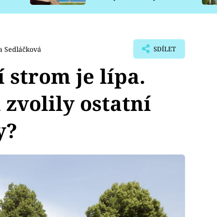
pro psy
a Sedláčková
SDÍLET
 strom je lípa.
 zvolily ostatní
y?