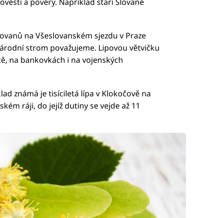
věsti a pověry. Například staří Slované
lovanů na Všeslovanském sjezdu v Praze
 národní strom považujeme. Lipovou větvičku
ě, na bankovkách i na vojenských
klad známá je tisíciletá lípa v Klokočově na
kém ráji, do jejíž dutiny se vejde až 11