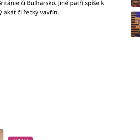
tánie či Bulharsko. Jiné patří spíše k
 akát či řecký vavřín.