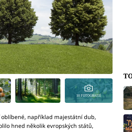
TO
10 FOTOGRAFIÍ
 oblíbené, například majestátní dub,
olilo hned několik evropských států,