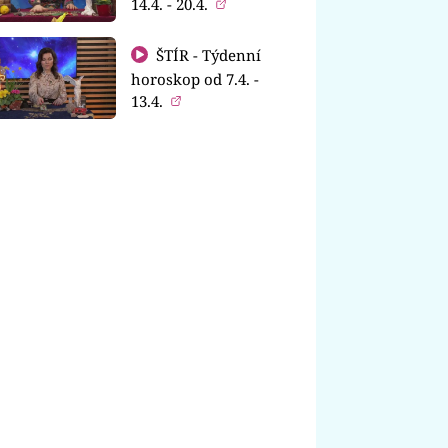
14.4. - 20.4.
ŠTÍR - Týdenní
horoskop od 7.4. -
13.4.