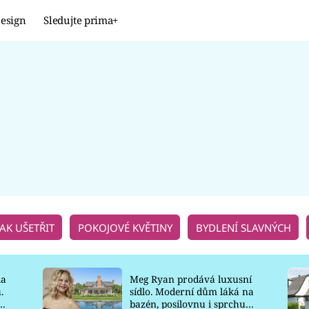
esign
Sledujte prima+
Design
TRENDY
JAK NA TO
PROMĚNY
NAŠE TIPY
JAK UŠETŘIT
POKOJOVÉ KVĚTINY
BYDLENÍ SLAVNÝCH
la
Meg Ryan prodává luxusní
.
sídlo. Moderní dům láká na
o
bazén, posilovnu i sprchu