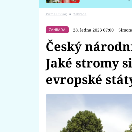
požáru
Prima Living
■
Zahrada
28. ledna 2023 07:00
Simon
ZAHRADA
Český národní
Jaké stromy si
evropské stát