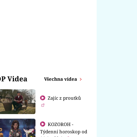
P Videa
Všechna videa
Zajíc z proutků
KOZOROH -
Týdenní horoskop od