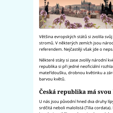
Většina evropských států si zvolila svů
stromů. V některých zemích jsou náro
referendem. Nejčastěji však jde o nep
Některé státy si zase zvolily národní kv
republika si při jedné neoficiální rozh
mateřídoušku, drobnou květinku a záro
barvou květů.
Česká republika má svou 
U nás jsou původní hned dva druhy lípy. L
srdčitá neboli malolistá (Tilia cordata)