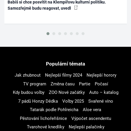
Babiš si chce posvítit na Klempířovu kulturní politiku.
Samozřejmě budu reagovat, uvedl
Populární témata
Jak zhubnout
Nejlepší filmy 2024
Nejlepší horory
TV program
Změna času
Partie
Počasí
Kdy budou volby
ZOO Nové začátky
Auto – katalog
7 pádů Honzy Dědka
Volby 2025
Svařené víno
Tatarák podle Pohlreicha
Aloe vera
Pěstování lichořeřišnice
Výpočet ascendentu
Tvarohové knedlíky
Nejlepší palačinky