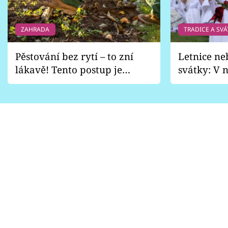
ZAHRADA
TRADICE A SVÁ
Pěstování bez rytí – to zní
Letnice ne
lákavě! Tento postup je
svátky: V n
vhodný jen pro některé
pondělí z
zahrady