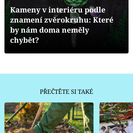
Sledujte prima+
Kameny v interiéru podle
znamení zvěrokruhu: Které
Přihlášení
by nám doma neměly
chybět?
Sledujte nás
PŘEČTĚTE SI TAKÉ