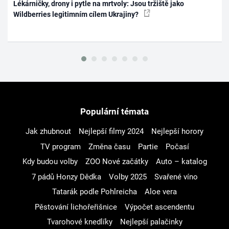
Lékárničky, drony i pytle na mrtvoly: Jsou tržiště jako
Wildberries legitimním cílem Ukrajiny?
Populární témata
Jak zhubnout
Nejlepší filmy 2024
Nejlepší horory
TV program
Změna času
Partie
Počasí
Kdy budou volby
ZOO Nové začátky
Auto – katalog
7 pádů Honzy Dědka
Volby 2025
Svařené víno
Tatarák podle Pohlreicha
Aloe vera
Pěstování lichořeřišnice
Výpočet ascendentu
Tvarohové knedlíky
Nejlepší palačinky