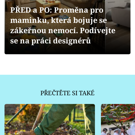
Sledujte prima+
PŘED a PO: Proměna pro
maminku, která bojuje se
Přihlášení
zákeřnou nemocí. Podívejte
se na práci designérů
Sledujte nás
PŘEČTĚTE SI TAKÉ