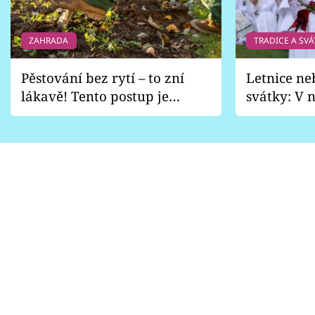
ZAHRADA
TRADICE A SVÁ
Pěstování bez rytí – to zní
Letnice ne
lákavě! Tento postup je
svátky: V n
vhodný jen pro některé
pondělí z
zahrady