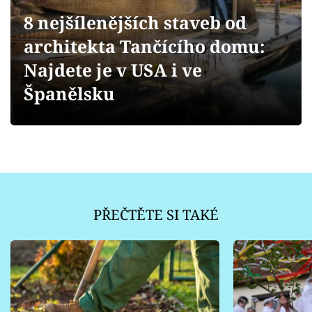
Sledujte prima+
8 nejšílenějších staveb od
architekta Tančícího domu:
Přihlášení
Najdete je v USA i ve
Španělsku
Sledujte nás
PŘEČTĚTE SI TAKÉ