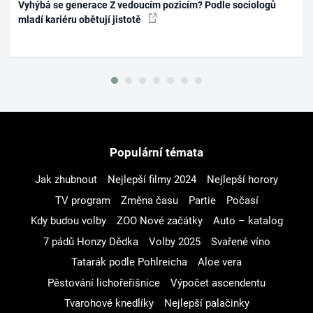
Vyhýbá se generace Z vedoucím pozicím? Podle sociologů
mladí kariéru obětují jistotě
Populární témata
Jak zhubnout
Nejlepší filmy 2024
Nejlepší horory
TV program
Změna času
Partie
Počasí
Kdy budou volby
ZOO Nové začátky
Auto – katalog
7 pádů Honzy Dědka
Volby 2025
Svařené víno
Tatarák podle Pohlreicha
Aloe vera
Pěstování lichořeřišnice
Výpočet ascendentu
Tvarohové knedlíky
Nejlepší palačinky