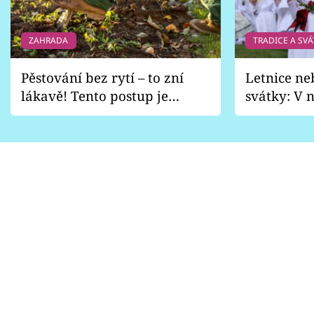
ZAHRADA
TRADICE A SVÁ
Pěstování bez rytí – to zní
Letnice ne
lákavě! Tento postup je
svátky: V n
vhodný jen pro některé
pondělí z
zahrady