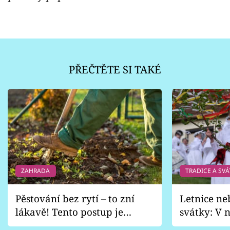
PŘEČTĚTE SI TAKÉ
ZAHRADA
TRADICE A SVÁ
Pěstování bez rytí – to zní
Letnice ne
lákavě! Tento postup je
svátky: V n
vhodný jen pro některé
pondělí z