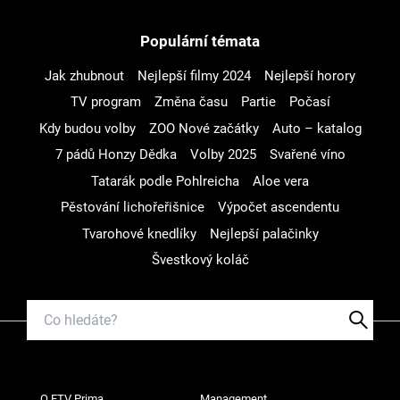
Populární témata
Jak zhubnout
Nejlepší filmy 2024
Nejlepší horory
TV program
Změna času
Partie
Počasí
Kdy budou volby
ZOO Nové začátky
Auto – katalog
7 pádů Honzy Dědka
Volby 2025
Svařené víno
Tatarák podle Pohlreicha
Aloe vera
Pěstování lichořeřišnice
Výpočet ascendentu
Tvarohové knedlíky
Nejlepší palačinky
Švestkový koláč
O FTV Prima
Management