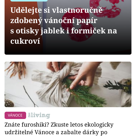
Sledujte prima+
Udělejte si vlastnoručně
zdobený vánoční papír
Přihlášení
s otisky jablek i formiček na
cukroví
Sledujte nás
VÁNOCE
Znáte furoshiki? Zkuste letos ekologicky
udržitelné Vánoce a zabalte dárky po