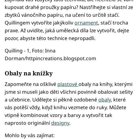
kupovat drahé proužky papíru? Nastříhejte si vlastní ze
zbytků vánočního papíru, na učení to určitě stačí.
Quillingem vytvoříte jakýkoliv
ornament
, stačí trocha
praxe. Až uvidíte, jaká umělecká díla lze vytvořit, dejte
pozor, abyste této technice nepropadli.
Quilling - 1, Foto: Inna
Dorman/httpincreations.blogspot.com
Obaly na knížky
Zapomeňte na ošklivé
plastové
obaly na knihy, kterými
jsme si museli jako děti všichni povinně obalovat sešity
a učebnice. Udělejte si pěkně ozdobené
obaly
, které
vás potěší vždy, když knihu vezmete do ruky. Můžete
vtipně kombinovat vzory a barvy a vytvořit tak
naprosto originální
designy
.
Mohlo by vás zajímat: