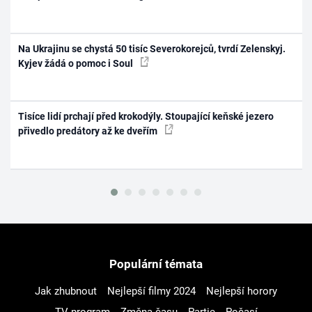
Na Ukrajinu se chystá 50 tisíc Severokorejců, tvrdí Zelenskyj.
Kyjev žádá o pomoc i Soul
Tisíce lidí prchají před krokodýly. Stoupající keňské jezero
přivedlo predátory až ke dveřím
Populární témata
Jak zhubnout
Nejlepší filmy 2024
Nejlepší horory
TV program
Změna času
Partie
Počasí