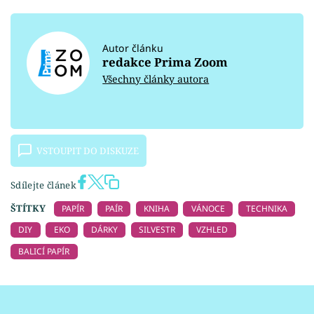
Autor článku
redakce Prima Zoom
Všechny články autora
VSTOUPIT DO DISKUZE
Sdílejte článek
ŠTÍTKY
PAPÍR
PAÍR
KNIHA
VÁNOCE
TECHNIKA
DIY
EKO
DÁRKY
SILVESTR
VZHLED
BALICÍ PAPÍR