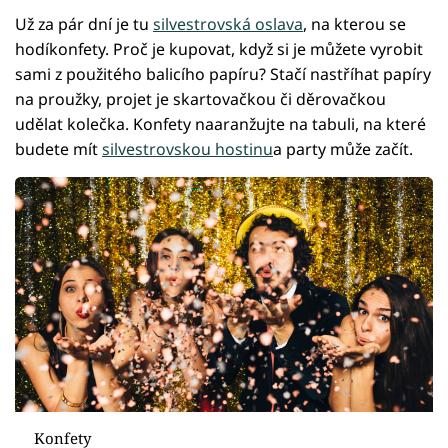
Už za pár dní je tu
silvestrovská oslava
, na kterou se
hodíkonfety. Proč je kupovat, když si je můžete vyrobit
sami z použitého balicího papíru? Stačí nastříhat papíry
na proužky, projet je skartovačkou či děrovačkou
udělat kolečka. Konfety naaranžujte na tabuli, na které
budete mít
silvestrovskou hostinu
a party může začít.
Konfety