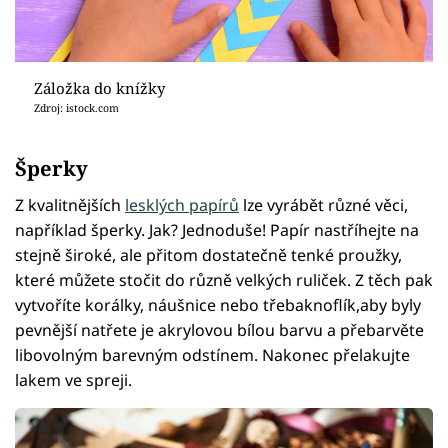
Záložka do knížky
Zdroj: istock.com
Šperky
Z kvalitnějších
lesklých papírů
lze vyrábět různé věci,
například šperky. Jak? Jednoduše! Papír nastříhejte na
stejně široké, ale přitom dostatečně tenké proužky,
které můžete stočit do různě velkých ruliček. Z těch pak
vytvoříte korálky, náušnice nebo třebaknoflík,aby byly
pevnější natřete je akrylovou bílou barvu a přebarvěte
libovolným barevným odstínem. Nakonec přelakujte
lakem ve spreji.