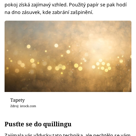
pokoj získá zajímavý vzhled. Použitý papír se pak hodí
na dno zásuvek, kde zabrání zašpinění.
Tapety
Zdroj: istock.com
Pusťte se do quillingu
Zajímala vás vždycky tato technika, ale nechtělo se vám