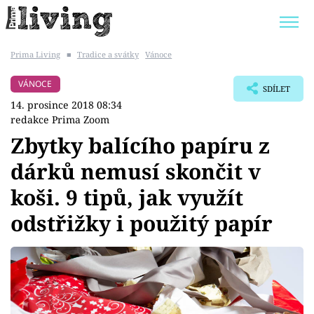
Prima Living
■
Tradice a svátky
Vánoce
Trendy:
JAK UŠETŘIT
POKOJOVÉ KVĚTINY
VÁNOCE
SDÍLET
BYDLENÍ SLAVNÝCH
ZAHRADA
14. prosince 2018 08:34
redakce Prima Zoom
Zbytky balícího papíru z
dárků nemusí skončit v
Témata
koši. 9 tipů, jak využít
Bydlení
odstřižky i použitý papír
Zahrada
Design