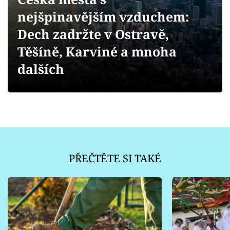
Sledujte prima+
nejšpinavějším vzduchem:
Dech zadržte v Ostravě,
Přihlášení
Těšíně, Karviné a mnoha
dalších
Sledujte nás
PŘEČTĚTE SI TAKÉ