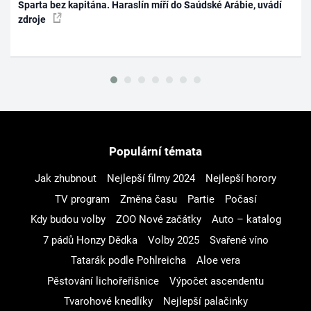
Sparta bez kapitána. Haraslín míří do Saúdské Arábie, uvádí
zdroje
Populární témata
Jak zhubnout
Nejlepší filmy 2024
Nejlepší horory
TV program
Změna času
Partie
Počasí
Kdy budou volby
ZOO Nové začátky
Auto – katalog
7 pádů Honzy Dědka
Volby 2025
Svařené víno
Tatarák podle Pohlreicha
Aloe vera
Pěstování lichořeřišnice
Výpočet ascendentu
Tvarohové knedlíky
Nejlepší palačinky