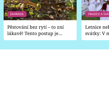
ZAHRADA
TRADICE A SVÁ
Pěstování bez rytí – to zní
Letnice ne
lákavě! Tento postup je
svátky: V n
vhodný jen pro některé
pondělí z
zahrady