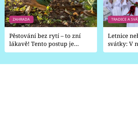
ZAHRADA
TRADICE A SVÁ
Pěstování bez rytí – to zní
Letnice ne
lákavě! Tento postup je
svátky: V n
vhodný jen pro některé
pondělí z
zahrady