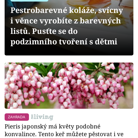
Sledujte prima+
Pestrobarevné koláže, svícny
i věnce vyrobíte z barevných
Přihlášení
listů. Pusťte se do
podzimního tvoření s dětmi
Sledujte nás
ZAHRADA
Pieris japonský má květy podobné
konvalince. Tento keř můžete pěstovat i ve