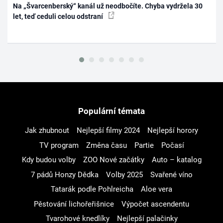
Na „Švarcenberský“ kanál už neodbočíte. Chyba vydržela 30
let, teď ceduli celou odstraní
Populární témata
Jak zhubnout
Nejlepší filmy 2024
Nejlepší horory
TV program
Změna času
Partie
Počasí
Kdy budou volby
ZOO Nové začátky
Auto – katalog
7 pádů Honzy Dědka
Volby 2025
Svařené víno
Tatarák podle Pohlreicha
Aloe vera
Pěstování lichořeřišnice
Výpočet ascendentu
Tvarohové knedlíky
Nejlepší palačinky