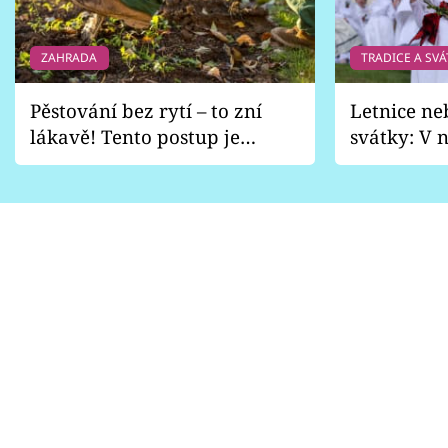
ZAHRADA
TRADICE A SVÁ
Pěstování bez rytí – to zní
Letnice ne
lákavě! Tento postup je
svátky: V n
vhodný jen pro některé
pondělí z
zahrady