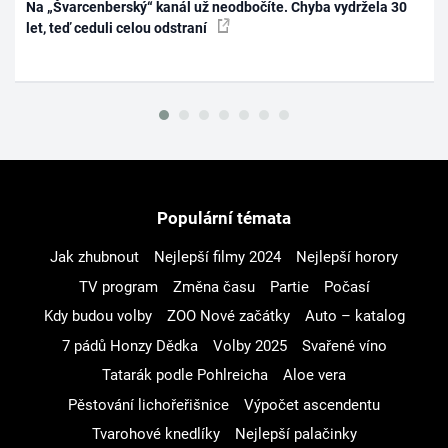
Na „Švarcenberský“ kanál už neodbočíte. Chyba vydržela 30
let, teď ceduli celou odstraní
Populární témata
Jak zhubnout
Nejlepší filmy 2024
Nejlepší horory
TV program
Změna času
Partie
Počasí
Kdy budou volby
ZOO Nové začátky
Auto – katalog
7 pádů Honzy Dědka
Volby 2025
Svařené víno
Tatarák podle Pohlreicha
Aloe vera
Pěstování lichořeřišnice
Výpočet ascendentu
Tvarohové knedlíky
Nejlepší palačinky