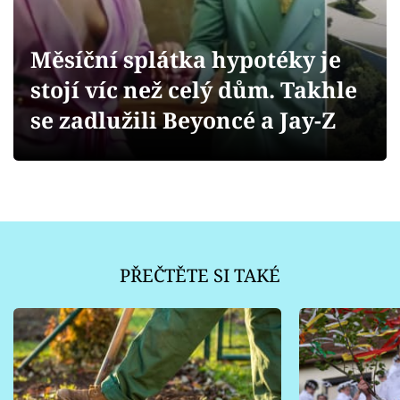
Sledujte prima+
Měsíční splátka hypotéky je
Přihlášení
stojí víc než celý dům. Takhle
se zadlužili Beyoncé a Jay-Z
Sledujte nás
PŘEČTĚTE SI TAKÉ