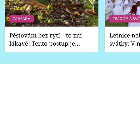
Sledujte prima+
ZAHRADA
TRADICE A SVÁ
Přihlášení
Pěstování bez rytí – to zní
Letnice ne
lákavě! Tento postup je
svátky: V n
Sledujte nás
vhodný jen pro některé
pondělí z
zahrady