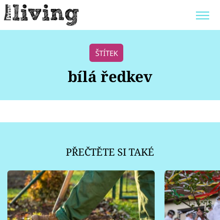
Trendy:
JAK UŠETŘIT
POKOJOVÉ KVĚTINY
ŠTÍTEK
BYDLENÍ SLAVNÝCH
ZAHRADA
bílá ředkev
Témata
Bydlení
PŘEČTĚTE SI TAKÉ
Zahrada
Design