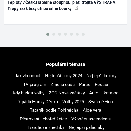
Teploty v Česku rapidně stoupnou, platí trojitá VÝSTRAHA.
Tropy však brzy utnou silné bouřky
Populární témata
Jak zhubnout
Nejlepší filmy 2024
Nejlepší horory
TV program
Změna času
Partie
Počasí
Kdy budou volby
ZOO Nové začátky
Auto – katalog
7 pádů Honzy Dědka
Volby 2025
Svařené víno
Tatarák podle Pohlreicha
Aloe vera
Pěstování lichořeřišnice
Výpočet ascendentu
Tvarohové knedlíky
Nejlepší palačinky