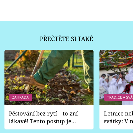
PŘEČTĚTE SI TAKÉ
ZAHRADA
TRADICE A SVÁ
Pěstování bez rytí – to zní
Letnice ne
lákavě! Tento postup je
svátky: V n
vhodný jen pro některé
pondělí z