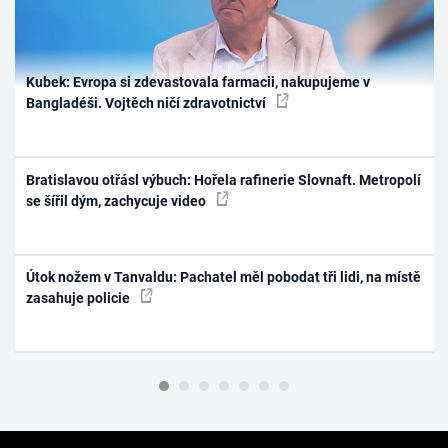
Kubek: Evropa si zdevastovala farmacii, nakupujeme v
Bangladéši. Vojtěch ničí zdravotnictví
Bratislavou otřásl výbuch: Hořela rafinerie Slovnaft. Metropolí
se šířil dým, zachycuje video
Útok nožem v Tanvaldu: Pachatel měl pobodat tři lidi, na místě
zasahuje policie