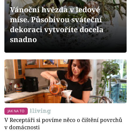
Sledujte prima+
Vánoční hvězda v ledové
míse. Působivou sváteční
Přihlášení
dekoraci vytvoříte docela
snadno
Sledujte nás
JAK NA TO
V Receptáři si povíme něco o čištění povrchů
v domácnosti