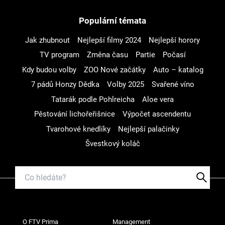
Populární témata
Jak zhubnout
Nejlepší filmy 2024
Nejlepší horory
TV program
Změna času
Partie
Počasí
Kdy budou volby
ZOO Nové začátky
Auto – katalog
7 pádů Honzy Dědka
Volby 2025
Svařené víno
Tatarák podle Pohlreicha
Aloe vera
Pěstování lichořeřišnice
Výpočet ascendentu
Tvarohové knedlíky
Nejlepší palačinky
Švestkový koláč
O FTV Prima
Management