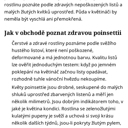
rostlinu poznáte podle zdravých nepoškozených listů a
malých žlutých kvítků uprostřed. Půda v květináči by
neměla být vyschlá ani přemokřená.
Jak v obchodě poznat zdravou poinsettii
Čerstvé a zdravé rostliny poznáme podle svěžího
hustého listoví, které není poškozené,
deformované a má jednotnou barvu. Kvalitu listů
lze ověřit jednoduchým testem: když po jemném
poklepání na květináč začnou listy opadávat,
rozhodně tuhle vánoční hvězdu nekoupíme.
Květy poinsettie jsou drobné, seskupené do malých
shluků uprostřed zbarvených listenů a měří jen
několik milimetrů. Jsou dobrým indikátorem toho, v
jaké je květina kondici. Rostlina se zelenožlutými
kulatými pupeny je svěží a uchová si svoji krásu
několik dalších týdnů, jsou-li pokryty žlutým pylem,