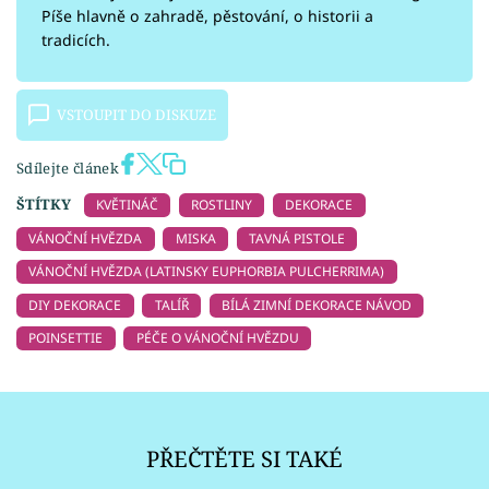
Píše hlavně o zahradě, pěstování, o historii a
tradicích.
VSTOUPIT DO DISKUZE
Sdílejte článek
ŠTÍTKY
KVĚTINÁČ
ROSTLINY
DEKORACE
VÁNOČNÍ HVĚZDA
MISKA
TAVNÁ PISTOLE
VÁNOČNÍ HVĚZDA (LATINSKY EUPHORBIA PULCHERRIMA)
DIY DEKORACE
TALÍŘ
BÍLÁ ZIMNÍ DEKORACE NÁVOD
POINSETTIE
PÉČE O VÁNOČNÍ HVĚZDU
PŘEČTĚTE SI TAKÉ