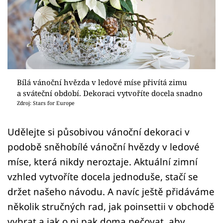
Sledujte prima+
Přihlášení
Sledujte nás
Bílá vánoční hvězda v ledové míse přivítá zimu
a sváteční období. Dekoraci vytvoříte docela snadno
Zdroj: Stars for Europe
Udělejte si působivou vánoční dekoraci v
podobě sněhobílé vánoční hvězdy v ledové
míse, která nikdy neroztaje. Aktuální zimní
vzhled vytvoříte docela jednoduše, stačí se
držet našeho návodu. A navíc ještě přidáváme
několik stručných rad, jak poinsettii v obchodě
vybrat a jak o ni pak doma pečovat, aby