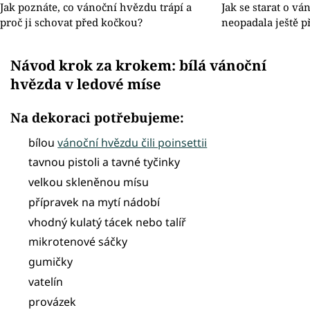
Jak poznáte, co vánoční hvězdu trápí a
Jak se starat o v
proč ji schovat před kočkou?
neopadala ještě 
Návod krok za krokem: bílá vánoční
hvězda v ledové míse
Na dekoraci potřebujeme:
bílou
vánoční hvězdu čili poinsettii
tavnou pistoli a tavné tyčinky
velkou skleněnou mísu
přípravek na mytí nádobí
vhodný kulatý tácek nebo talíř
mikrotenové sáčky
gumičky
vatelín
provázek