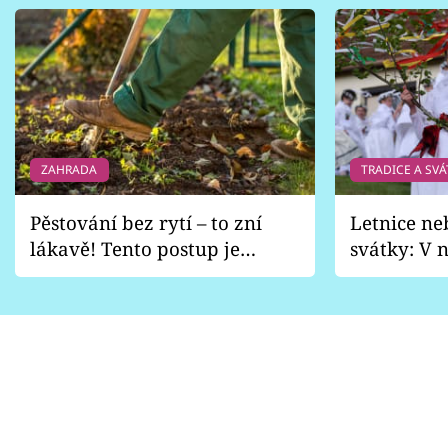
ZAHRADA
TRADICE A SVÁ
Pěstování bez rytí – to zní
Letnice ne
lákavě! Tento postup je
svátky: V n
vhodný jen pro některé
pondělí z
zahrady