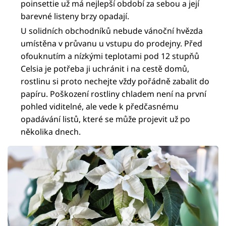
poinsettie už má nejlepší období za sebou a její
barevné listeny brzy opadají.
U solidních obchodníků nebude vánoční hvězda
umístěna v průvanu u vstupu do prodejny. Před
ofouknutím a nízkými teplotami pod 12 stupňů
Celsia je potřeba ji uchránit i na cestě domů,
rostlinu si proto nechejte vždy pořádně zabalit do
papíru. Poškození rostliny chladem není na první
pohled viditelné, ale vede k předčasnému
opadávání listů, které se může projevit už po
několika dnech.