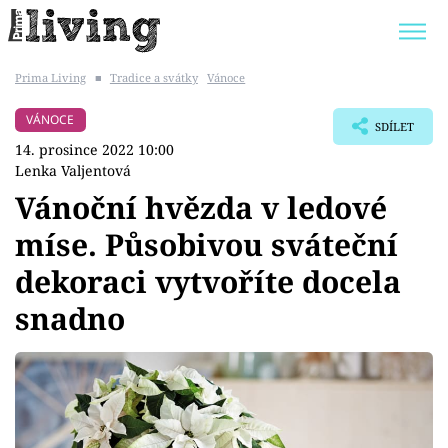
Prima Living
■
Tradice a svátky
Vánoce
Trendy:
JAK UŠETŘIT
POKOJOVÉ KVĚTINY
VÁNOCE
SDÍLET
BYDLENÍ SLAVNÝCH
ZAHRADA
14. prosince 2022 10:00
Lenka Valjentová
Vánoční hvězda v ledové
míse. Působivou sváteční
Témata
dekoraci vytvoříte docela
Bydlení
snadno
Zahrada
Design