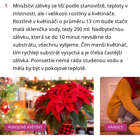
Množství zálivky se liší podle stanoviště, teploty v
místnosti, ale i velikosti rostliny a květináče.
Rostlině v květináči o průměru 13 cm bude stačit
malá sklenička vody, tedy 200 ml. Nadbytečnou
zálivku, která se do 10 minut nevsákne do
substrátu, všechnu vylijeme. Čím menší květináč,
tím rychleji substrát vysychá a je třeba častější
zálivka. Poinsettie nemá ráda studenou vodu a
měla by být v pokojové teplotě.
POKOJOVÉ KVĚTINY
VÁNOCE