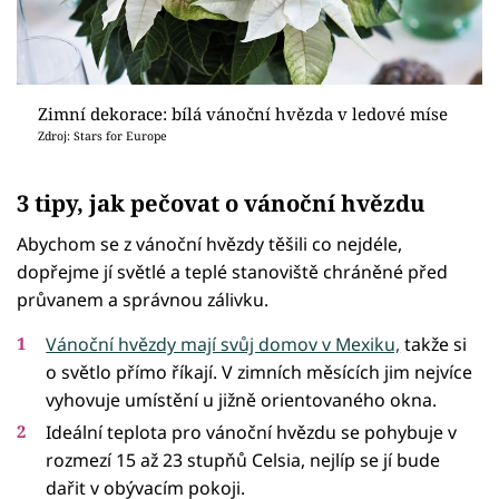
Zimní dekorace: bílá vánoční hvězda v ledové míse
Zdroj: Stars for Europe
3 tipy, jak pečovat o vánoční hvězdu
Abychom se z vánoční hvězdy těšili co nejdéle,
dopřejme jí světlé a teplé stanoviště chráněné před
průvanem a správnou zálivku.
Vánoční hvězdy mají svůj domov v Mexiku,
takže si
o světlo přímo říkají. V zimních měsících jim nejvíce
vyhovuje umístění u jižně orientovaného okna.
Ideální teplota pro vánoční hvězdu se pohybuje v
rozmezí 15 až 23 stupňů Celsia, nejlíp se jí bude
dařit v obývacím pokoji.