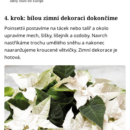
Zdroj: Stars for Europe
4. krok: bílou zimní dekoraci dokončíme
Poinsettii postavíme na tácek nebo talíř a okolo
upravíme mech, šišky, lišejník a ozdoby. Navrch
nastříkáme trochu umělého sněhu a nakonec
naaranžujeme kroucené větvičky. Zimní dekorace je
hotová.