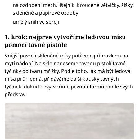
na ozdobení mech, lišejník, kroucené větvičky, šišky,
skleněné a papírové ozdoby
umělý sníh ve spreji
1. krok: nejprve vytvoříme ledovou mísu
pomocí tavné pistole
Vnější povrch skleněné mísy potřeme přípravkem na
mytí nádobí. Na sklo naneseme tavnou pistolí tavné
tyčinky do tvaru mřížky. Podle toho, jak má být ledová
mísa průhledná, přidáváme další kousky tavných
tyčinek, dokud nevytvoříme pevnou formu podle svých
představ.