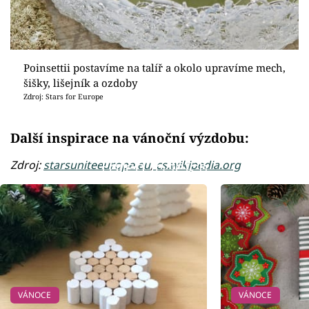
Poinsettii postavíme na talíř a okolo upravíme mech,
šišky, lišejník a ozdoby
Zdroj: Stars for Europe
Další inspirace na vánoční výzdobu:
Zdroj:
starsuniteeurope.eu
,
cs.wikipedia.org
Failed to fetch
VÁNOCE
VÁNOCE