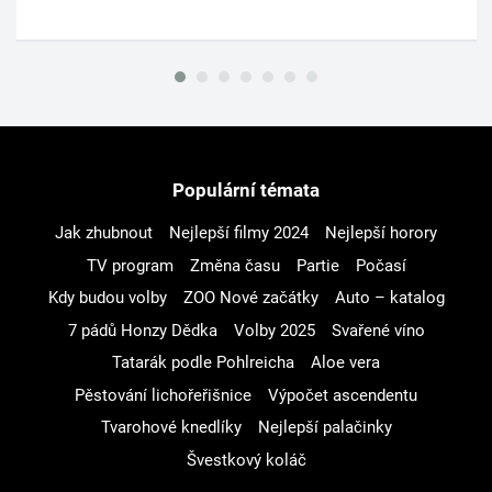
Populární témata
Jak zhubnout
Nejlepší filmy 2024
Nejlepší horory
TV program
Změna času
Partie
Počasí
Kdy budou volby
ZOO Nové začátky
Auto – katalog
7 pádů Honzy Dědka
Volby 2025
Svařené víno
Tatarák podle Pohlreicha
Aloe vera
Pěstování lichořeřišnice
Výpočet ascendentu
Tvarohové knedlíky
Nejlepší palačinky
Švestkový koláč