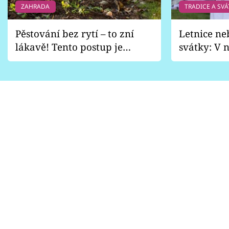
ZAHRADA
TRADICE A SVÁ
Pěstování bez rytí – to zní
Letnice ne
lákavě! Tento postup je
svátky: V n
vhodný jen pro některé
pondělí z
zahrady