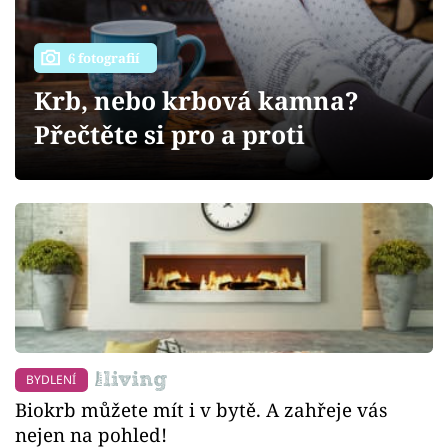
Sledujte prima+
6 fotografií
Přihlášení
Krb, nebo krbová kamna?
Přečtěte si pro a proti
Sledujte nás
BYDLENÍ
Biokrb můžete mít i v bytě. A zahřeje vás
nejen na pohled!