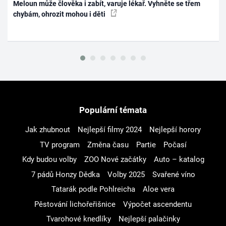
Meloun může člověka i zabít, varuje lékař. Vyhněte se třem
chybám, ohrozit mohou i děti
Populární témata
Jak zhubnout
Nejlepší filmy 2024
Nejlepší horory
TV program
Změna času
Partie
Počasí
Kdy budou volby
ZOO Nové začátky
Auto – katalog
7 pádů Honzy Dědka
Volby 2025
Svařené víno
Tatarák podle Pohlreicha
Aloe vera
Pěstování lichořeřišnice
Výpočet ascendentu
Tvarohové knedlíky
Nejlepší palačinky