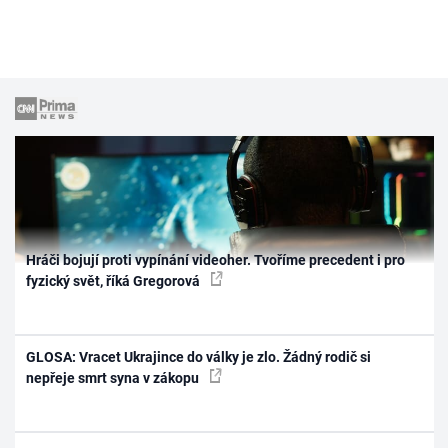
Hráči bojují proti vypínání videoher. Tvoříme precedent i pro
fyzický svět, říká Gregorová
GLOSA: Vracet Ukrajince do války je zlo. Žádný rodič si
nepřeje smrt syna v zákopu