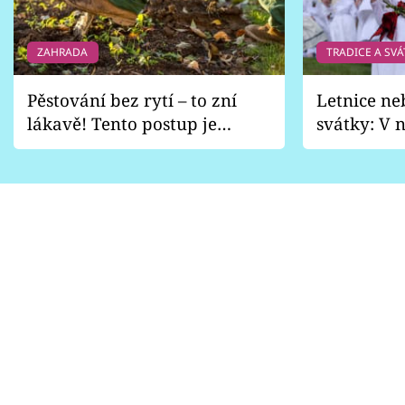
ZAHRADA
TRADICE A SVÁ
Pěstování bez rytí – to zní
Letnice ne
lákavě! Tento postup je
svátky: V n
vhodný jen pro některé
pondělí z
zahrady