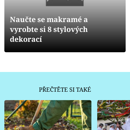
Sledujte prima+
Naučte se makramé a
Přihlášení
vyrobte si 8 stylových
dekorací
Sledujte nás
PŘEČTĚTE SI TAKÉ