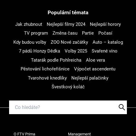
Populární témata
Jak zhubnout
Nejlepší filmy 2024
Nejlepší horory
TV program
Změna času
Partie
Počasí
Kdy budou volby
ZOO Nové začátky
Auto – katalog
7 pádů Honzy Dědka
Volby 2025
Svařené víno
Tatarák podle Pohlreicha
Aloe vera
Pěstování lichořeřišnice
Výpočet ascendentu
Tvarohové knedlíky
Nejlepší palačinky
Švestkový koláč
O FTV Prima
Management