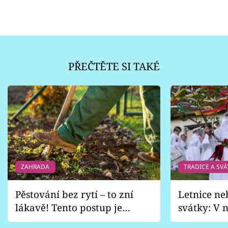
PŘEČTĚTE SI TAKÉ
ZAHRADA
TRADICE A SVÁ
Pěstování bez rytí – to zní
Letnice ne
lákavě! Tento postup je
svátky: V n
vhodný jen pro některé
pondělí z