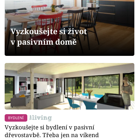
Sledujte prima+
Přihlášení
Vyzkoušejte si život
v pasivním domě
Sledujte nás
BYDLENÍ
Vyzkoušejte si bydlení v pasivní
dřevostavbě. Třeba jen na víkend