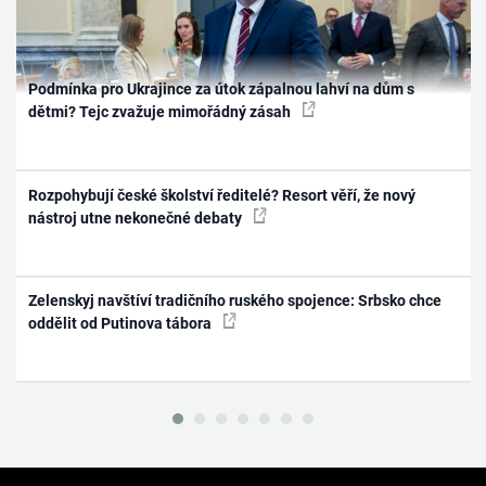
Podmínka pro Ukrajince za útok zápalnou lahví na dům s
dětmi? Tejc zvažuje mimořádný zásah
Rozpohybují české školství ředitelé? Resort věří, že nový
nástroj utne nekonečné debaty
Zelenskyj navštíví tradičního ruského spojence: Srbsko chce
oddělit od Putinova tábora