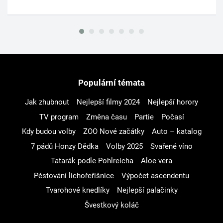
Populární témata
Jak zhubnout
Nejlepší filmy 2024
Nejlepší horory
TV program
Změna času
Partie
Počasí
Kdy budou volby
ZOO Nové začátky
Auto – katalog
7 pádů Honzy Dědka
Volby 2025
Svařené víno
Tatarák podle Pohlreicha
Aloe vera
Pěstování lichořeřišnice
Výpočet ascendentu
Tvarohové knedlíky
Nejlepší palačinky
Švestkový koláč