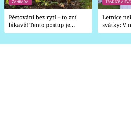
ZAHRADA
TRADICE A SVÁ
Pěstování bez rytí – to zní
Letnice ne
lákavě! Tento postup je
svátky: V n
vhodný jen pro některé
pondělí z
zahrady