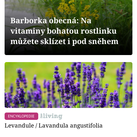
Sledujte prima+
Barborka obecná: Na
Přihlášení
vitaminy bohatou rostlinku
můžete sklízet i pod sněhem
Sledujte nás
ENCYKLOPEDIE
Levandule / Lavandula angustifolia