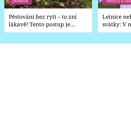
ZAHRADA
TRADICE A SVÁ
Pěstování bez rytí – to zní
Letnice ne
lákavě! Tento postup je
svátky: V n
vhodný jen pro některé
pondělí z
zahrady