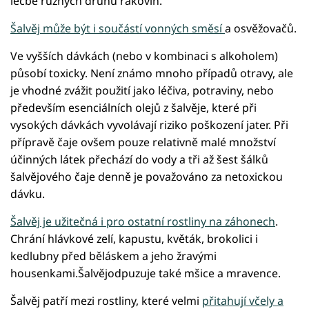
léčbě různých druhů rakovin.
Šalvěj může být i součástí vonných směsí
a osvěžovačů.
Ve vyšších dávkách (nebo v kombinaci s alkoholem)
působí toxicky. Není známo mnoho případů otravy, ale
je vhodné zvážit použití jako léčiva, potraviny, nebo
především esenciálních olejů z šalvěje, které při
vysokých dávkách vyvolávají riziko poškození jater. Při
přípravě čaje ovšem pouze relativně malé množství
účinných látek přechází do vody a tři až šest šálků
šalvějového čaje denně je považováno za netoxickou
dávku.
Šalvěj je užitečná i pro ostatní rostliny na záhonech
.
Chrání hlávkové zelí, kapustu, květák, brokolici i
kedlubny před běláskem a jeho žravými
housenkami.Šalvějodpuzuje také mšice a mravence.
Šalvěj patří mezi rostliny, které velmi
přitahují včely a