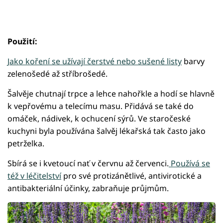
Použití:
Jako koření se užívají čerstvé nebo sušené listy
barvy
zelenošedé až stříbrošedé.
Šalvěje chutnají trpce a lehce nahořkle a hodí se hlavně
k vepřovému a telecímu masu. Přidává se také do
omáček, nádivek, k ochucení sýrů. Ve staročeské
kuchyni byla používána šalvěj lékařská tak často jako
petrželka.
Sbírá se i kvetoucí nať v červnu až červenci.
Používá se
též v léčitelství
pro své protizánětlivé, antivirotické a
antibakteriální účinky, zabraňuje průjmům.