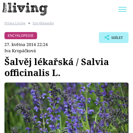
Prima Living
■
Encyklopedie
Trendy:
JAK UŠETŘIT
POKOJOVÉ KVĚTINY
ENCYKLOPEDIE
SDÍLET
BYDLENÍ SLAVNÝCH
ZAHRADA
27. května 2014 22:24
Iva Kropáčková
Šalvěj lékařská / Salvia
officinalis L.
Témata
Bydlení
Zahrada
Design