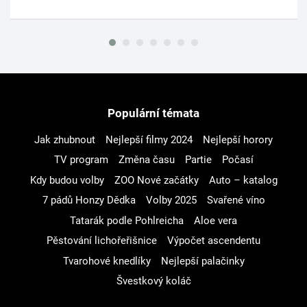
Populární témata
Jak zhubnout
Nejlepší filmy 2024
Nejlepší horory
TV program
Změna času
Partie
Počasí
Kdy budou volby
ZOO Nové začátky
Auto – katalog
7 pádů Honzy Dědka
Volby 2025
Svařené víno
Tatarák podle Pohlreicha
Aloe vera
Pěstování lichořeřišnice
Výpočet ascendentu
Tvarohové knedlíky
Nejlepší palačinky
Švestkový koláč