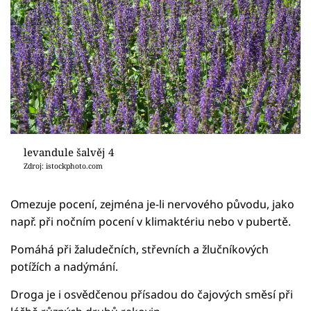
levandule šalvěj 4
Zdroj: istockphoto.com
Omezuje pocení, zejména je-li nervového původu, jako
např. při nočním pocení v klimaktériu nebo v pubertě.
Pomáhá při žaludečních, střevních a žlučníkových
potížích a nadýmání.
Droga je i osvědčenou přísadou do čajových směsí při