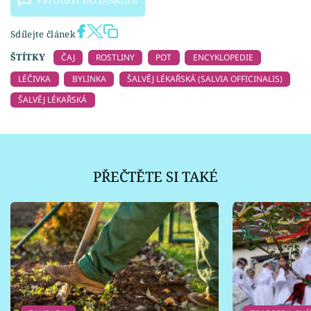
VSTOUPIT DO DISKUZE
Sdílejte článek
ŠTÍTKY
ČAJ
ROSTLINY
POT
ENCYKLOPEDIE
LÉČIVKA
BYLINKA
ŠALVĚJ LÉKAŘSKÁ (SALVIA OFFICINALIS)
ŠALVĚJ LÉKAŘSKÁ
PŘEČTĚTE SI TAKÉ