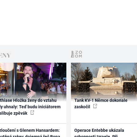
thiase Hložka ženy do vztahu
Tank KV-1 Němce dokonale
dy uhnaly: Teď budu iniciátorem
zaskočil
 slibuje zpěvák
zloučení s Glenem Hansardem:
Operace Entebbe ukázala
outěná rakev, dojemná řeč Bona
schopnosti Izraele. Při