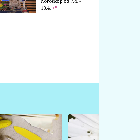
horoskop od 7.4. -
13.4.