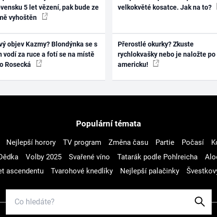
vensku 5 let vězení, pak bude ze
velkokvěté kosatce. Jak na to?
mě vyhoštěn
vý objev Kazmy? Blondýnka se s
Přerostlé okurky? Zkuste
 vodí za ruce a fotí se na místě
rychlokvašky nebo je naložte po
ko Rosecká
americku!
Populární témata
Nejlepší horory
TV program
Změna času
Partie
Počasí
K
Dědka
Volby 2025
Svařené víno
Tatarák podle Pohlreicha
Alo
t ascendentu
Tvarohové knedlíky
Nejlepší palačinky
Švestkov