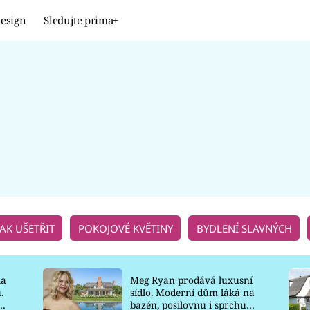
esign
Sledujte prima+
Design
TRENDY
JAK NA TO
PROMĚNY
NAŠE TIPY
JAK UŠETŘIT
POKOJOVÉ KVĚTINY
BYDLENÍ SLAVNÝCH
la
Meg Ryan prodává luxusní
.
sídlo. Moderní dům láká na
o
bazén, posilovnu i sprchu