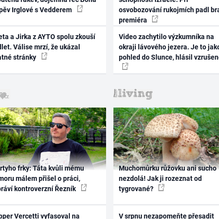
zpěv Irglové s Vedderem
osvobozování rukojmích padl br
premiéra
ta a Jirka z AYTO spolu zkouší
Video zachytilo výzkumníka na
let. Válise mrzí, že ukázal
okraji lávového jezera. Je to jak
atné stránky
pohled do Slunce, hlásil vzruše
rtyho frky: Táta kvůli mému
Muchomůrku růžovku ani sucho
oru málem přišel o práci,
nezdolá! Jak ji rozeznat od
práví kontroverzní Řezník
tygrované?
per Vercetti vyfasoval na
V srpnu nezapomeňte přesadit