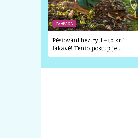
ZAHRADA
Pěstování bez rytí – to zní
lákavě! Tento postup je
vhodný jen pro některé
zahrady