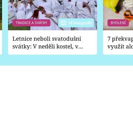
TRADICE A SVÁTKY
BYDLENÍ
10 fotografií
Letnice neboli svatodušní
7 překva
svátky: V neděli kostel, v
využít al
pondělí zábava
Nabrousí
nádobí