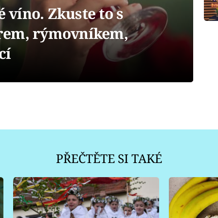
é víno. Zkuste to s
rem, rýmovníkem,
cí
PŘEČTĚTE SI TAKÉ