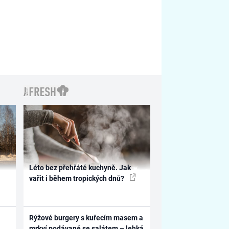
Léto bez přehřáté kuchyně. Jak
vařit i během tropických dnů?
Rýžové burgery s kuřecím masem a
mrkví podávané se salátem – lehká