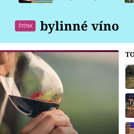
pro psy
bylinné víno
ŠTÍTEK
TO