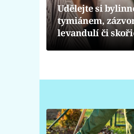
Udělejte si bylinn
tymiánem, zázvo
levandulí či skoři