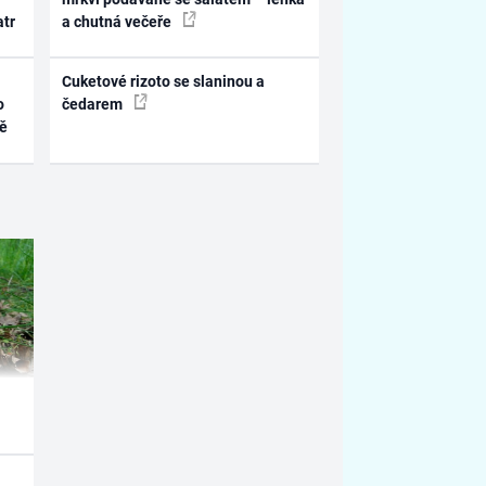
atr
a chutná večeře
Cuketové rizoto se slaninou a
o
čedarem
ně