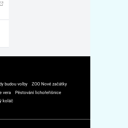
dy budou volby
ZOO Nové začátky
e vera
Pěstování lichořeřišnice
ý koláč