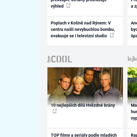
výhled
a 
Poplach v Kolíně nad Rýnem: V
Ane
centru našli nevybuchlou bombu,
byd
evakuuje se i televizní studio
šp
10 nejlepších dílů Hvězdné brány
Ma
hum
vy
TOP filmy a seriály podle mladých
Rap