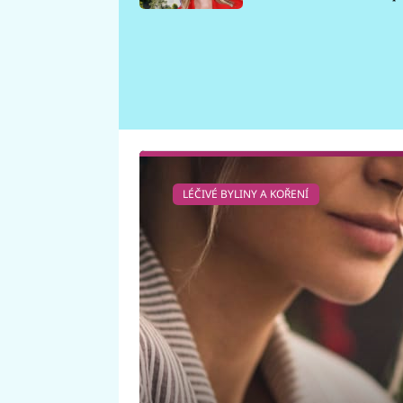
požáru
LÉČIVÉ BYLINY A KOŘENÍ