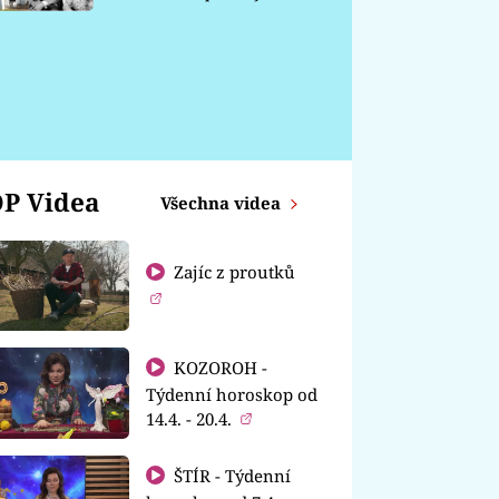
chátrá
P Videa
Všechna videa
Zajíc z proutků
KOZOROH -
Týdenní horoskop od
14.4. - 20.4.
ŠTÍR - Týdenní