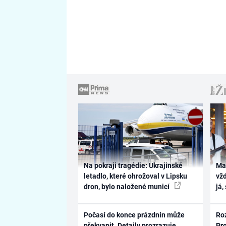
Na pokraji tragédie: Ukrajinské
Ma
letadlo, které ohrožoval v Lipsku
vž
dron, bylo naložené municí
já,
Počasí do konce prázdnin může
Ro
překvapit. Detaily prozrazuje
Pr