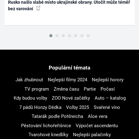
Rusko našlo slabé místo ukrajinské obrany. Útočit může téměř
bez varování
Populární témata
Jak zhubnout
Nejlepší filmy 2024
Nejlepší horory
TV program
Změna času
Partie
Počasí
Kdy budou volby
ZOO Nové začátky
Auto – katalog
7 pádů Honzy Dědka
Volby 2025
Svařené víno
Tatarák podle Pohlreicha
Aloe vera
Pěstování lichořeřišnice
Výpočet ascendentu
Tvarohové knedlíky
Nejlepší palačinky