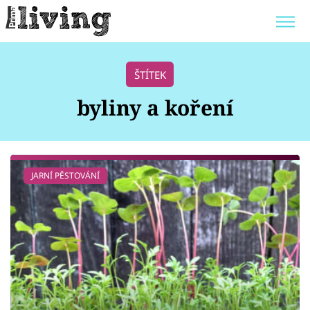
Trendy:
JAK UŠETŘIT
POKOJOVÉ KVĚTINY
ŠTÍTEK
BYDLENÍ SLAVNÝCH
ZAHRADA
byliny a koření
Témata
JARNÍ PĚSTOVÁNÍ
Bydlení
Zahrada
Design