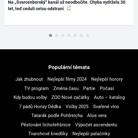
Na „Švarcenberský“ kanál už neodbočíte. Chyba vydržela 30
let, teď ceduli celou odstraní
Populární témata
Jak zhubnout
Nejlepší filmy 2024
Nejlepší horory
TV program
Změna času
Partie
Počasí
Kdy budou volby
ZOO Nové začátky
Auto – katalog
7 pádů Honzy Dědka
Volby 2025
Svařené víno
Tatarák podle Pohlreicha
Aloe vera
Pěstování lichořeřišnice
Výpočet ascendentu
Tvarohové knedlíky
Nejlepší palačinky