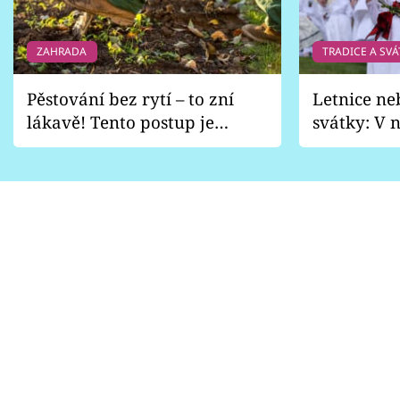
ZAHRADA
TRADICE A SVÁ
Pěstování bez rytí – to zní
Letnice ne
lákavě! Tento postup je
svátky: V n
vhodný jen pro některé
pondělí z
zahrady