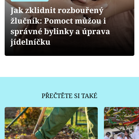
Sledujte prima+
Jak zklidnit rozbouřený
žlučník: Pomoct můžou i
Přihlášení
správné bylinky a úprava
jídelníčku
Sledujte nás
PŘEČTĚTE SI TAKÉ