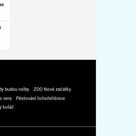
se
é
dy budou volby
ZOO Nové začátky
e vera
Pěstování lichořeřišnice
ý koláč