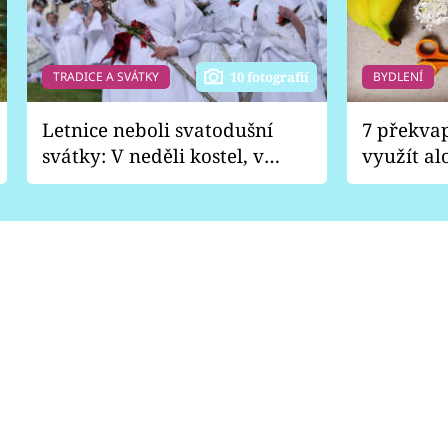
TRADICE A SVÁTKY
BYDLENÍ
10 fotografií
Letnice neboli svatodušní
7 překva
svátky: V neděli kostel, v
využít al
pondělí zábava
Nabrousí
nádobí