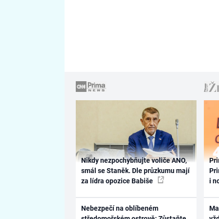
Nikdy nezpochybňujte voliče ANO,
Pri
smál se Staněk. Dle průzkumu mají
Pri
za lídra opozice Babiše
i n
Nebezpečí na oblíbeném
Ma
středomořském ostrově: Zůstaňte
vž