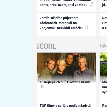
doma, hrozí ozbrojenci ve videu
já,
Zemřel už před příjezdem
Ro
záchranářů. Motorkář na
Pr
Znojemsku nezvládl zatáčku
a 
10 nejlepších dílů Hvězdné brány
Ma
hum
vy
TOP filmy a seriály podle mladých
Rap