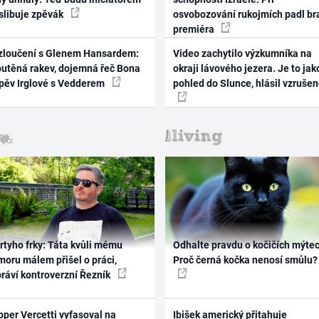
 slibuje zpěvák
osvobozování rukojmích padl br
premiéra
zloučení s Glenem Hansardem:
Video zachytilo výzkumníka na
outěná rakev, dojemná řeč Bona
okraji lávového jezera. Je to jak
zpěv Irglové s Vedderem
pohled do Slunce, hlásil vzruše
rtyho frky: Táta kvůli mému
Odhalte pravdu o kočičích mýtec
oru málem přišel o práci,
Proč černá kočka nenosí smůlu?
práví kontroverzní Řezník
per Vercetti vyfasoval na
Ibišek americký přitahuje