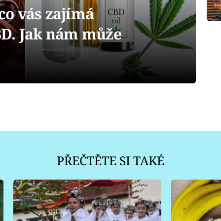
o vás zajímá
BD. Jak nám může
PŘEČTĚTE SI TAKÉ