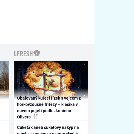
Obalovaný kuřecí řízek s vejcem z
horkovzdušné fritézy – klasika v
novém pojetí podle Jamieho
Olivera
Cukeťák aneb cuketový nákyp na
plech s uzeným masem – skvělý