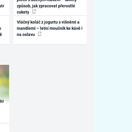
atr
způsob, jak zpracovat přerostlé
cukety
Vláčný koláč z jogurtu s višněmi a
o
mandlemi – letní moučník ke kávě i
ně
na oslavu
h!