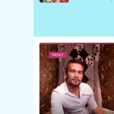
požáru
TRENDY