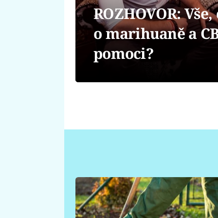
ROZHOVOR: Vše, c
o marihuaně a C
pomoci?