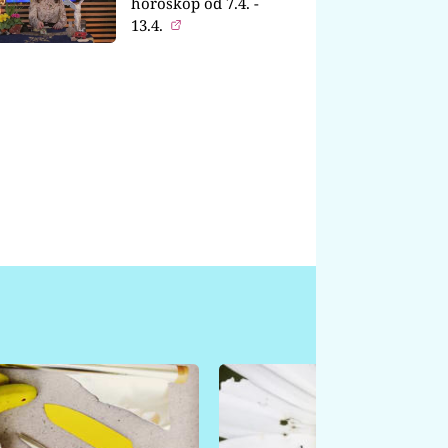
horoskop od 7.4. -
13.4.