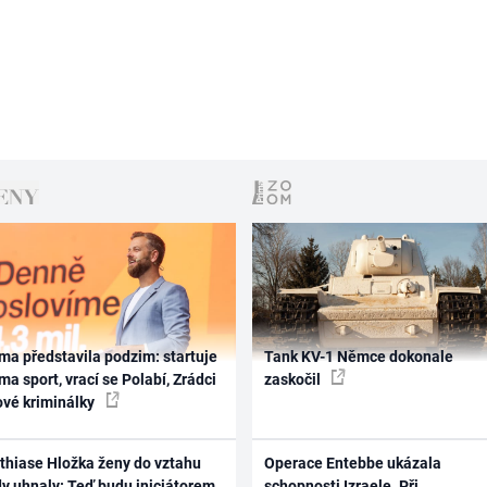
ma představila podzim: startuje
Tank KV-1 Němce dokonale
ma sport, vrací se Polabí, Zrádci
zaskočil
ové kriminálky
thiase Hložka ženy do vztahu
Operace Entebbe ukázala
dy uhnaly: Teď budu iniciátorem
schopnosti Izraele. Při