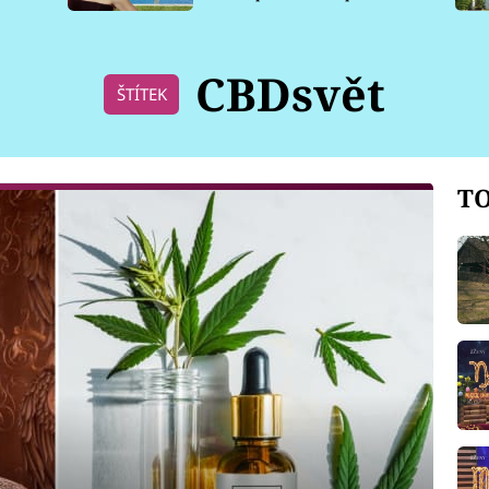
pro psy
CBDsvět
ŠTÍTEK
TO