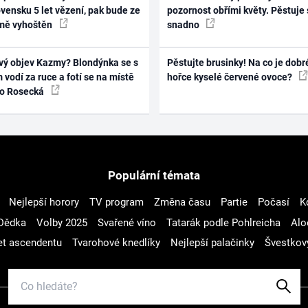
vensku 5 let vězení, pak bude ze
pozornost obřími květy. Pěstuje 
mě vyhoštěn
snadno
vý objev Kazmy? Blondýnka se s
Pěstujte brusinky! Na co je dobr
 vodí za ruce a fotí se na místě
hořce kyselé červené ovoce?
ko Rosecká
Populární témata
Nejlepší horory
TV program
Změna času
Partie
Počasí
K
Dědka
Volby 2025
Svařené víno
Tatarák podle Pohlreicha
Alo
t ascendentu
Tvarohové knedlíky
Nejlepší palačinky
Švestkov