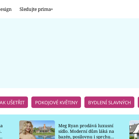
esign
Sledujte prima+
Design
TRENDY
JAK NA TO
PROMĚNY
NAŠE TIPY
JAK UŠETŘIT
POKOJOVÉ KVĚTINY
BYDLENÍ SLAVNÝCH
la
Meg Ryan prodává luxusní
.
sídlo. Moderní dům láká na
o
bazén, posilovnu i sprchu