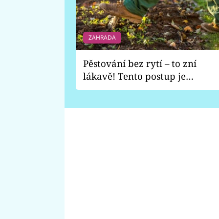
ZAHRADA
Pěstování bez rytí – to zní
lákavě! Tento postup je
vhodný jen pro některé
zahrady