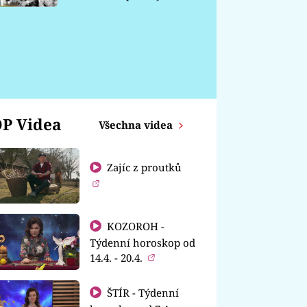
chátrá
P Videa
Všechna videa
Zajíc z proutků
KOZOROH -
Týdenní horoskop od
14.4. - 20.4.
ŠTÍR - Týdenní