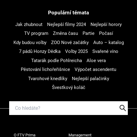
Populární témata
Jak zhubnout
Nejlepší filmy 2024
Nejlepší horory
TV program
Změna času
Partie
Počasí
Kdy budou volby
ZOO Nové začátky
Auto – katalog
7 pádů Honzy Dědka
Volby 2025
Svařené víno
Tatarák podle Pohlreicha
Aloe vera
Pěstování lichořeřišnice
Výpočet ascendentu
Tvarohové knedlíky
Nejlepší palačinky
Švestkový koláč
O FTV Prima
Management