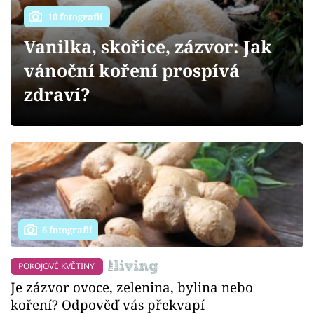
Sledujte prima+
10 fotografií
Vanilka, skořice, zázvor: Jak
Přihlášení
vánoční koření prospívá
zdraví?
Sledujte nás
6 fotografií
POKOJOVÉ KVĚTINY
Je zázvor ovoce, zelenina, bylina nebo
koření? Odpověď vás překvapí