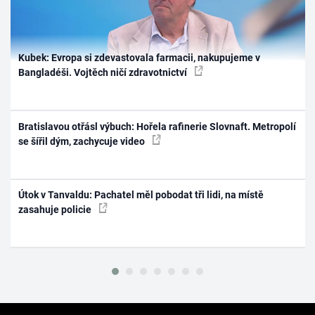
Kubek: Evropa si zdevastovala farmacii, nakupujeme v
Bangladéši. Vojtěch ničí zdravotnictví
Bratislavou otřásl výbuch: Hořela rafinerie Slovnaft. Metropolí
se šířil dým, zachycuje video
Útok v Tanvaldu: Pachatel měl pobodat tři lidi, na místě
zasahuje policie