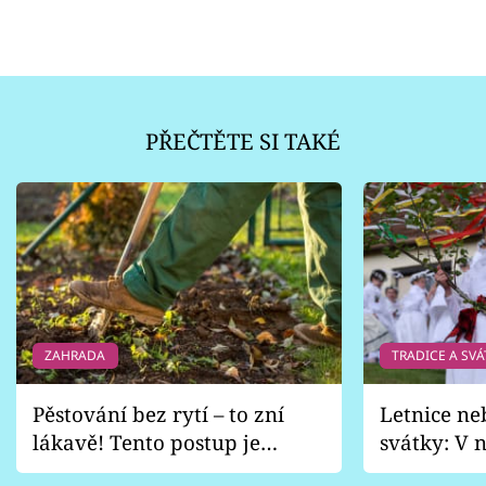
PŘEČTĚTE SI TAKÉ
ZAHRADA
TRADICE A SVÁ
Pěstování bez rytí – to zní
Letnice ne
lákavě! Tento postup je
svátky: V n
vhodný jen pro některé
pondělí z