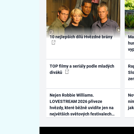
10 nejlepších dílů Hvězdné brány
Ma
hum
vy
TOP filmy a seriály podle mladých
Rap
diváků
Slo
ze
Nejen Robbie Williams.
No
LOVESTREAM 2026 přiveze
ním
hvězdy, které běžně uvidíte jen na
ja
největších světových festivalech