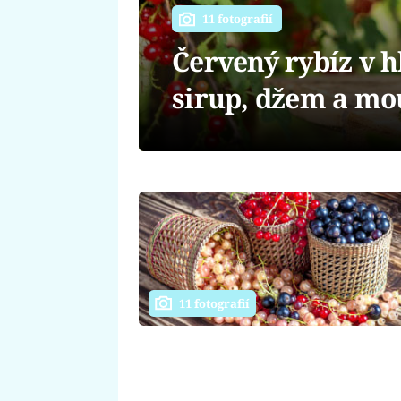
11 fotografií
Červený rybíz v hl
sirup, džem a mo
11 fotografií