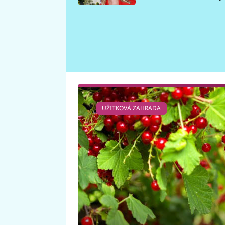
požáru
UŽITKOVÁ ZAHRADA