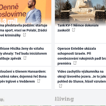
ma představila podzim: startuje
Tank KV-1 Němce dokonale
ma sport, vrací se Polabí, Zrádci
zaskočil
ové kriminálky
thiase Hložka ženy do vztahu
Operace Entebbe ukázala
dy uhnaly: Teď budu iniciátorem
schopnosti Izraele. Při
 slibuje zpěvák
osvobozování rukojmích padl br
premiéra
zloučení s Glenem Hansardem:
Video zachytilo výzkumníka na
outěná rakev, dojemná řeč Bona
okraji lávového jezera. Je to jak
zpěv Irglové s Vedderem
pohled do Slunce, hlásil vzruše