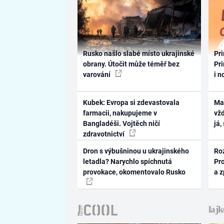
Rusko našlo slabé místo ukrajinské
Pri
obrany. Útočit může téměř bez
Pri
varování
i n
Kubek: Evropa si zdevastovala
Ma
farmacii, nakupujeme v
vž
Bangladéši. Vojtěch ničí
já,
zdravotnictví
Dron s výbušninou u ukrajinského
Ro
letadla? Narychlo spíchnutá
Pr
provokace, okomentovalo Rusko
a 