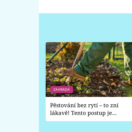
ZAHRADA
Pěstování bez rytí – to zní
lákavě! Tento postup je
vhodný jen pro některé
zahrady