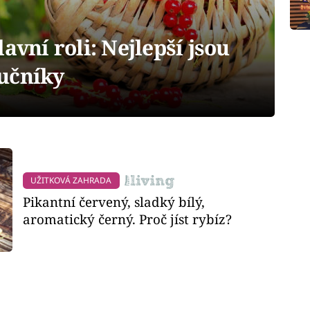
avní roli: Nejlepší jsou
učníky
UŽITKOVÁ ZAHRADA
Pikantní červený, sladký bílý,
aromatický černý. Proč jíst rybíz?