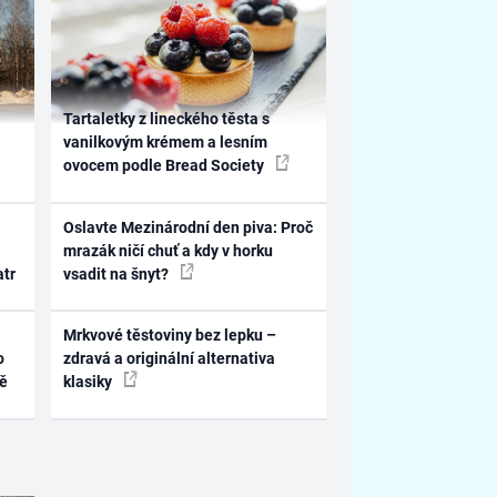
Tartaletky z lineckého těsta s
vanilkovým krémem a lesním
ovocem podle Bread Society
Oslavte Mezinárodní den piva: Proč
mrazák ničí chuť a kdy v horku
atr
vsadit na šnyt?
Mrkvové těstoviny bez lepku –
o
zdravá a originální alternativa
ně
klasiky