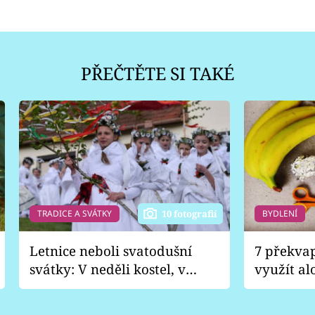
PŘEČTĚTE SI TAKÉ
TRADICE A SVÁTKY
BYDLENÍ
10 fotografií
Letnice neboli svatodušní
7 překva
svátky: V neděli kostel, v
využít al
pondělí zábava
Nabrousí
nádobí