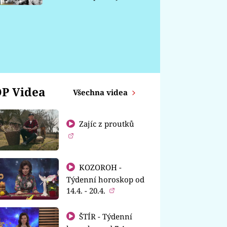
chátrá
P Videa
Všechna videa
Zajíc z proutků
KOZOROH -
Týdenní horoskop od
14.4. - 20.4.
ŠTÍR - Týdenní