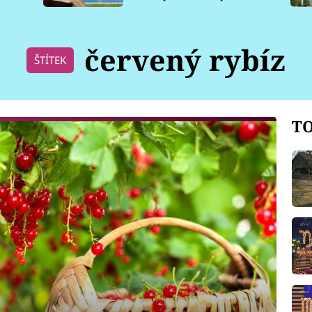
pro psy
červený rybíz
ŠTÍTEK
TO