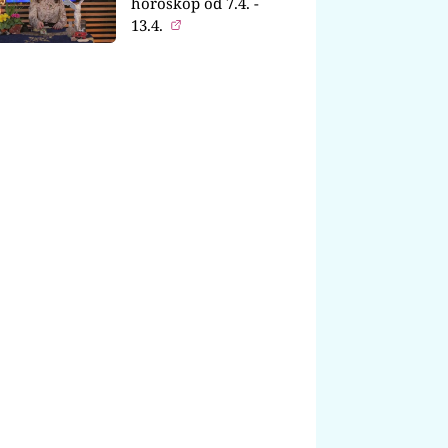
horoskop od 7.4. -
13.4.