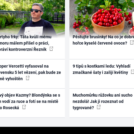
rtyho frky: Táta kvůli mému
Pěstujte brusinky! Na co je dobr
oru málem přišel o práci,
hořce kyselé červené ovoce?
práví kontroverzní Řezník
per Vercetti vyfasoval na
9 tipů s kostkami ledu: Vyhladí
vensku 5 let vězení, pak bude ze
zmačkané šaty i zalijí květiny
mě vyhoštěn
vý objev Kazmy? Blondýnka se s
Muchomůrku růžovku ani sucho
 vodí za ruce a fotí se na místě
nezdolá! Jak ji rozeznat od
ko Rosecká
tygrované?