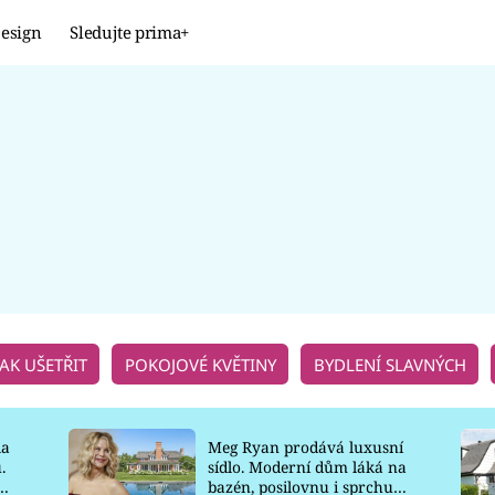
esign
Sledujte prima+
Design
TRENDY
JAK NA TO
PROMĚNY
NAŠE TIPY
JAK UŠETŘIT
POKOJOVÉ KVĚTINY
BYDLENÍ SLAVNÝCH
la
Meg Ryan prodává luxusní
.
sídlo. Moderní dům láká na
o
bazén, posilovnu i sprchu