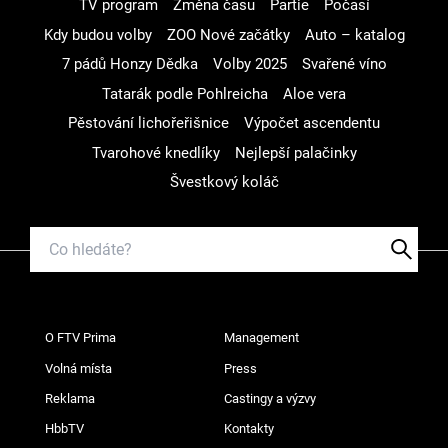
TV program
Změna času
Partie
Počasí
Kdy budou volby
ZOO Nové začátky
Auto – katalog
7 pádů Honzy Dědka
Volby 2025
Svařené víno
Tatarák podle Pohlreicha
Aloe vera
Pěstování lichořeřišnice
Výpočet ascendentu
Tvarohové knedlíky
Nejlepší palačinky
Švestkový koláč
O FTV Prima
Management
Volná místa
Press
Reklama
Castingy a výzvy
HbbTV
Kontakty