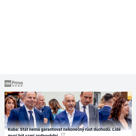
Kuba: Stát nemá garantovat nekonečný růst důchodů. Lidé
musí být sami zodpovědní