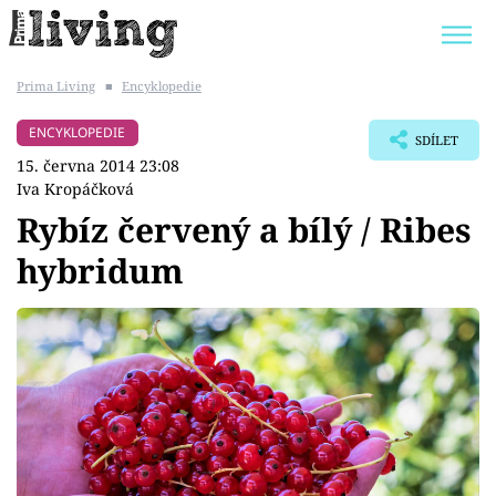
Prima Living
■
Encyklopedie
Trendy:
JAK UŠETŘIT
POKOJOVÉ KVĚTINY
ENCYKLOPEDIE
SDÍLET
BYDLENÍ SLAVNÝCH
ZAHRADA
15. června 2014 23:08
Iva Kropáčková
Rybíz červený a bílý / Ribes
hybridum
Témata
Bydlení
Zahrada
Design