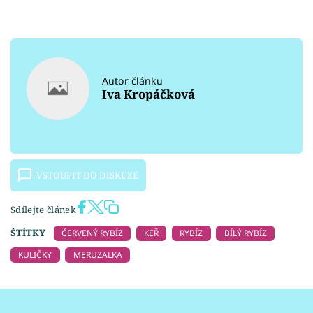
Autor článku
Iva Kropáčková
VSTOUPIT DO DISKUZE
Sdílejte článek
ŠTÍTKY
ČERVENÝ RYBÍZ
KEŘ
RYBÍZ
BÍLÝ RYBÍZ
KULIČKY
MERUZALKA