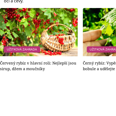
oči a cévy.
UŽITKOVÁ ZAHRADA
UŽITKOVÁ ZAHR
Červený rybíz v hlavní roli: Nejlepší jsou
Černý rybíz: Vypěs
sirup, džem a moučníky
bobule a udělejte 