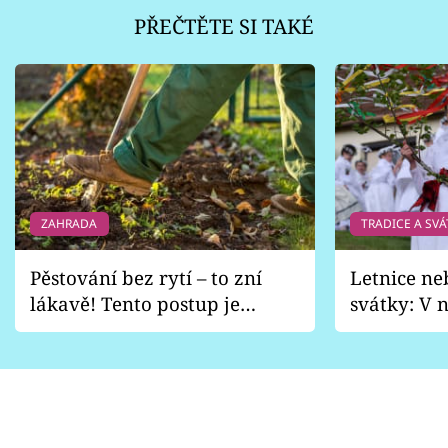
PŘEČTĚTE SI TAKÉ
ZAHRADA
TRADICE A SVÁ
Pěstování bez rytí – to zní
Letnice ne
lákavě! Tento postup je
svátky: V n
vhodný jen pro některé
pondělí z
zahrady