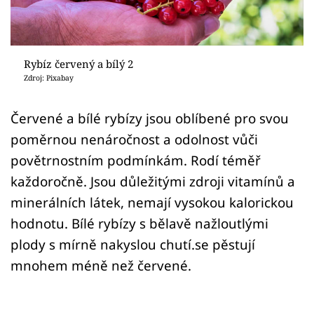
Sledujte prima+
Přihlášení
Rybíz červený a bílý 2
Zdroj: Pixabay
Sledujte nás
Červené a bílé rybízy jsou oblíbené pro svou
poměrnou nenáročnost a odolnost vůči
povětrnostním podmínkám. Rodí téměř
každoročně. Jsou důležitými zdroji vitamínů a
minerálních látek, nemají vysokou kalorickou
hodnotu. Bílé rybízy s bělavě nažloutlými
plody s mírně nakyslou chutí.se pěstují
mnohem méně než červené.