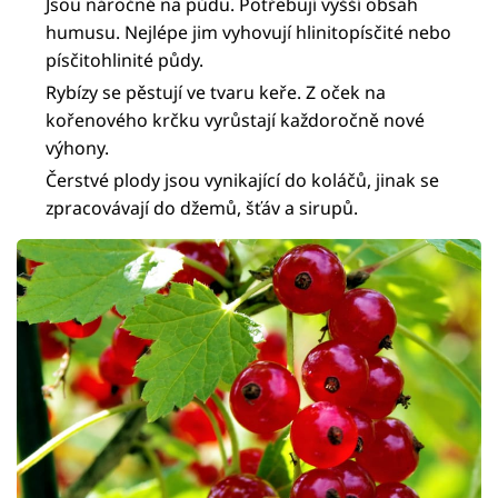
Jsou náročné na půdu. Potřebují vyšší obsah
humusu. Nejlépe jim vyhovují hlinitopísčité nebo
písčitohlinité půdy.
Rybízy se pěstují ve tvaru keře. Z oček na
kořenového krčku vyrůstají každoročně nové
výhony.
Čerstvé plody jsou vynikající do koláčů, jinak se
zpracovávají do džemů, šťáv a sirupů.